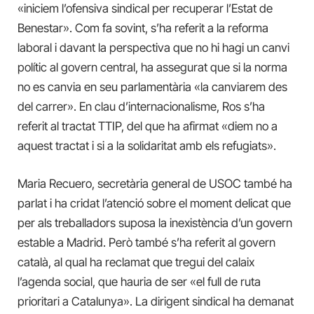
«iniciem l’ofensiva sindical per recuperar l’Estat de
Benestar». Com fa sovint, s’ha referit a la reforma
laboral i davant la perspectiva que no hi hagi un canvi
polític al govern central, ha assegurat que si la norma
no es canvia en seu parlamentària «la canviarem des
del carrer». En clau d’internacionalisme, Ros s’ha
referit al tractat TTIP, del que ha afirmat «diem no a
aquest tractat i si a la solidaritat amb els refugiats».
Maria Recuero, secretària general de USOC també ha
parlat i ha cridat l’atenció sobre el moment delicat que
per als treballadors suposa la inexistència d’un govern
estable a Madrid. Però també s’ha referit al govern
català, al qual ha reclamat que tregui del calaix
l’agenda social, que hauria de ser «el full de ruta
prioritari a Catalunya». La dirigent sindical ha demanat