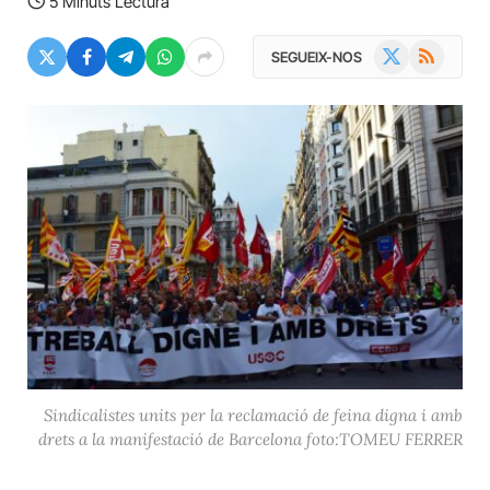
5 Minuts Lectura
X
RSS
SEGUEIX-NOS
(Twitter)
Sindicalistes units per la reclamació de feina digna i amb
drets a la manifestació de Barcelona foto:TOMEU FERRER