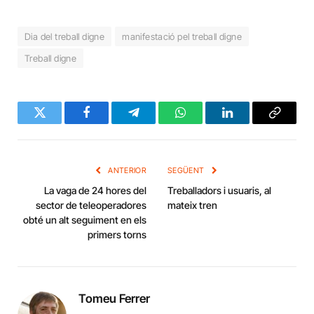
Dia del treball digne
manifestació pel treball digne
Treball digne
Twitter
Facebook
Telegram
WhatsApp
LinkedIn
Copy
Link
ANTERIOR
SEGÜENT
La vaga de 24 hores del
Treballadors i usuaris, al
sector de teleoperadores
mateix tren
obté un alt seguiment en els
primers torns
Tomeu Ferrer