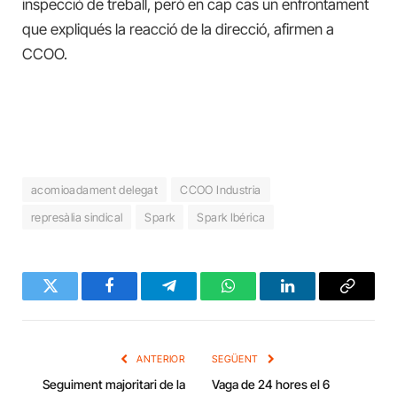
inspecció de treball, però en cap cas un enfrontament
que expliqués la reacció de la direcció, afirmen a
CCOO.
acomioadament delegat
CCOO Industria
represàlia sindical
Spark
Spark Ibérica
Twitter
Facebook
Telegram
WhatsApp
LinkedIn
Copy
Link
ANTERIOR
SEGÜENT
Seguiment majoritari de la
Vaga de 24 hores el 6