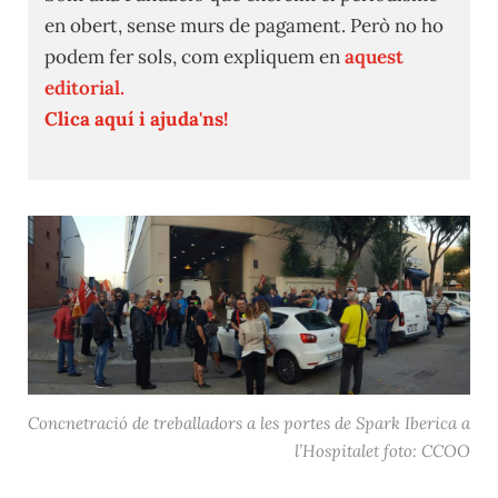
en obert, sense murs de pagament. Però no ho
podem fer sols, com expliquem en
aquest
editorial.
Clica aquí i ajuda'ns!
Concnetració de treballadors a les portes de Spark Iberica a
l’Hospitalet foto: CCOO