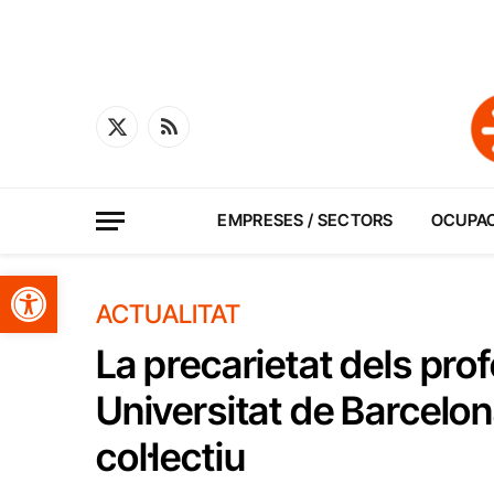
X
RSS
(Twitter)
EMPRESES / SECTORS
OCUPA
Obre la barra d'eines
ACTUALITAT
La precarietat dels pro
Universitat de Barcelo
col·lectiu