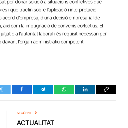
sat per donar solució a situacions conflictives que
es i que tractin sobre l’aplicació i interpretació
e o acord d’empresa, d’una decisió empresarial de
, així com la impugnació de convenis col·lectius. El
tjat o a l’autoritat laboral i és requisit necessari per
ció davant l’òrgan administratiu competent.
Twitter
Facebook
Telegram
WhatsApp
LinkedIn
Copy
Link
SEGÜENT
ACTUALITAT