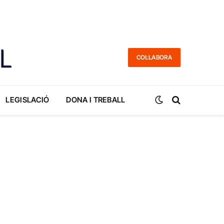
COL·LABORA
LEGISLACIÓ
DONA I TREBALL