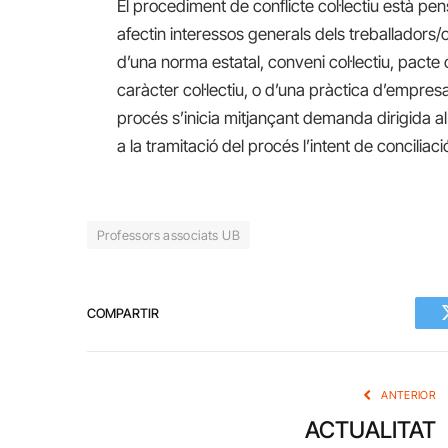
El procediment de conflicte col·lectiu està pen
afectin interessos generals dels treballadors/or
d’una norma estatal, conveni col·lectiu, pact
caràcter col·lectiu, o d’una pràctica d’empresa
procés s’inicia mitjançant demanda dirigida al ju
a la tramitació del procés l’intent de concilia
Professors associats UB
COMPARTIR
ANTERIOR
ACTUALITAT