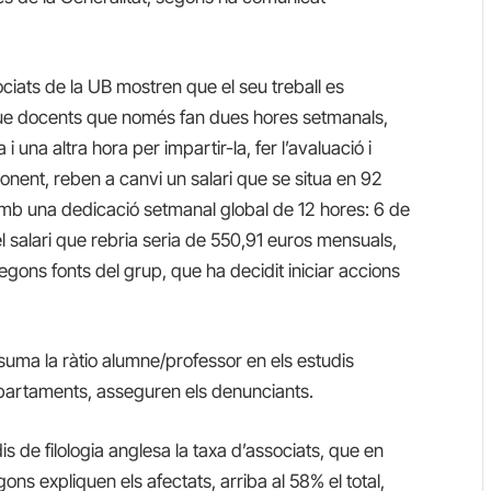
iats de la UB mostren que el seu treball es
que docents que només fan dues hores setmanals,
 una altra hora per impartir-la, fer l’avaluació i
onent, reben a canvi un salari que se situa en 92
amb una dedicació setmanal global de 12 hores: 6 de
el salari que rebria seria de 550,91 euros mensuals,
egons fonts del grup, que ha decidit iniciar accions
uma la ràtio alumne/professor en els estudis
epartaments, asseguren els denunciants.
is de filologia anglesa la taxa d’associats, que en
ns expliquen els afectats, arriba al 58% el total,