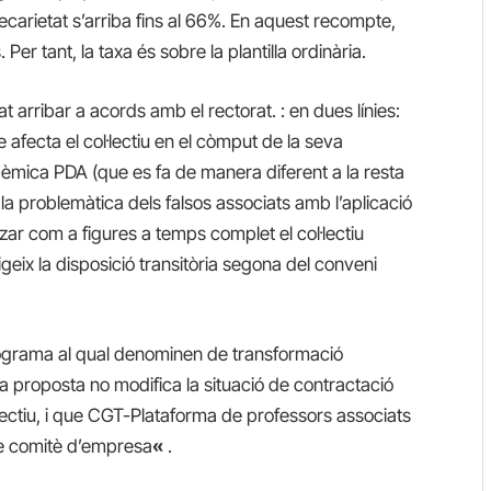
recarietat s’arriba fins al 66%. En aquest recompte,
 Per tant, la taxa és sobre la plantilla ordinària.
 arribar a acords amb el rectorat. : en dues línies:
e afecta el col·lectiu en el còmput de la seva
èmica PDA (que es fa de manera diferent a la resta
 la problemàtica dels falsos associats amb l’aplicació
zar com a figures a temps complet el col·lectiu
geix la disposició transitòria segona del conveni
rograma al qual denominen de transformació
 la proposta no modifica la situació de contractació
ectiu, i que CGT-Plataforma de professors associats
de comitè d’empresa
«
.