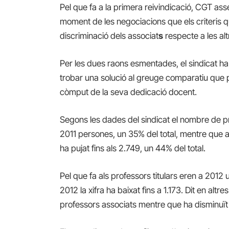
Pel que fa a la primera reivindicació, CGT ass
moment de les negociacions que els criteris q
discriminació dels associat
s
respecte a les alt
Per les dues raons esmentades, el sindicat ha p
trobar una solució al greuge comparatiu que pe
còmput de la seva dedicació docent.
Segons les dades del sindicat el nombre de pr
2011 persones, un 35% del total, mentre que 
ha pujat fins als 2.749, un 44% del total.
Pel que fa als professors titulars eren a 201
2012 la xifra ha baixat fins a 1.173. Dit en al
professors associats mentre que ha disminuït l