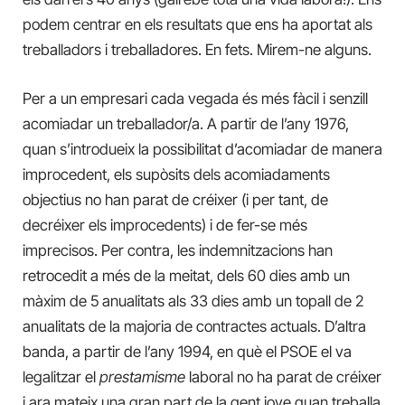
podem centrar en els resultats que ens ha aportat als
treballadors i treballadores. En fets. Mirem-ne alguns.
Per a un empresari cada vegada és més fàcil i senzill
acomiadar un treballador/a. A partir de l’any 1976,
quan s’introdueix la possibilitat d’acomiadar de manera
improcedent, els supòsits dels acomiadaments
objectius no han parat de créixer (i per tant, de
decréixer els improcedents) i de fer-se més
imprecisos. Per contra, les indemnitzacions han
retrocedit a més de la meitat, dels 60 dies amb un
màxim de 5 anualitats als 33 dies amb un topall de 2
anualitats de la majoria de contractes actuals. D’altra
banda, a partir de l’any 1994, en què el PSOE el va
legalitzar el
prestamisme
laboral no ha parat de créixer
i ara mateix una gran part de la gent jove quan treballa