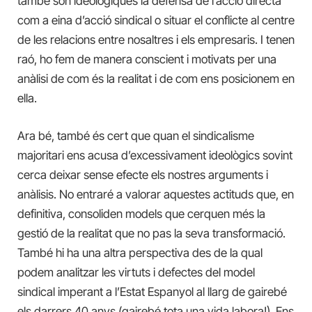
també són ideològiques la defensa de l’acció directa
com a eina d’acció sindical o situar el conflicte al centre
de les relacions entre nosaltres i els empresaris. I tenen
raó, ho fem de manera conscient i motivats per una
anàlisi de com és la realitat i de com ens posicionem en
ella.
Ara bé, també és cert que quan el sindicalisme
majoritari ens acusa d’excessivament ideològics sovint
cerca deixar sense efecte els nostres arguments i
anàlisis. No entraré a valorar aquestes actituds que, en
definitiva, consoliden models que cerquen més la
gestió de la realitat que no pas la seva transformació.
També hi ha una altra perspectiva des de la qual
podem analitzar les virtuts i defectes del model
sindical imperant a l’Estat Espanyol
al llarg
de gairebé
els darrers 40 anys (gairebé tota una vida labora!). Ens