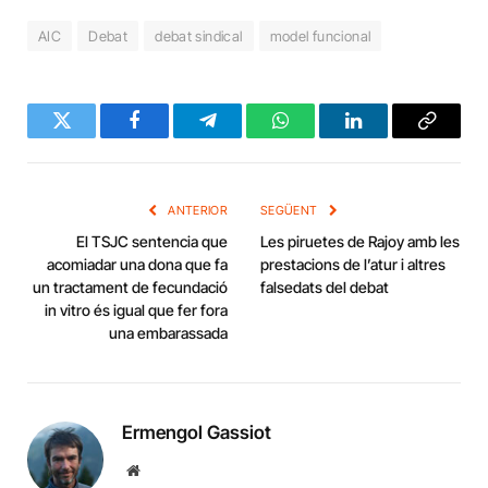
AIC
Debat
debat sindical
model funcional
Twitter
Facebook
Telegram
WhatsApp
LinkedIn
Copy
Link
ANTERIOR
SEGÜENT
El TSJC sentencia que
Les piruetes de Rajoy amb les
acomiadar una dona que fa
prestacions de l’atur i altres
un tractament de fecundació
falsedats del debat
in vitro és igual que fer fora
una embarassada
Ermengol Gassiot
Website