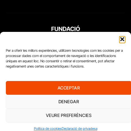
FUNDACIÓ
PERIODISME
PLURAL
Per a oferir les millors experiències, utilitzem tecnologies com les cookies per a
processar dades com el comportament de navegació o les identificacions
úniques en aquest lloc. No consentir o retirar el consentiment, pot afectar
negativament unes certes característiques i funcions.
ACCEPTAR
DENEGAR
VEURE PREFERÈNCIES
Diari del Treball, 2026
Política de cookies
Declaració de privadesa