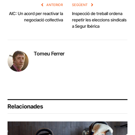
ANTERIOR
SEGÜENT
AIC: Un acord per reactivar la
Inspecció de treball ordena
negociació col·lectiva
repetir les eleccions sindicals
a Segur Ibérica
Tomeu Ferrer
Relacionades