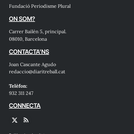
Fundació Periodisme Plural
ON SOM?
Carrer Bailén 5, principal.
08010, Barcelona
CONTACTA'NS
Joan Cascante Agudo
redaccio@diaritreball.cat
Telèfon:
932 311 247
CONNECTA
X
RSS
(Twitter)