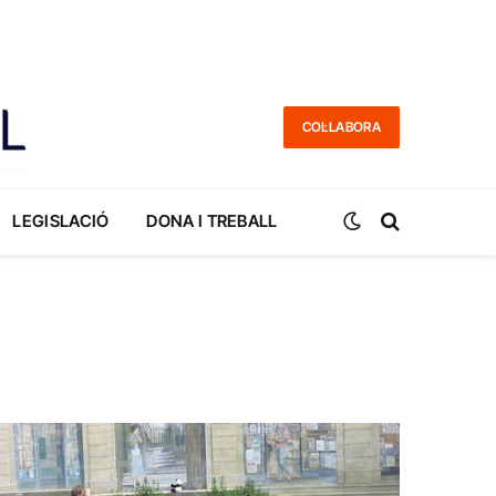
COL·LABORA
LEGISLACIÓ
DONA I TREBALL