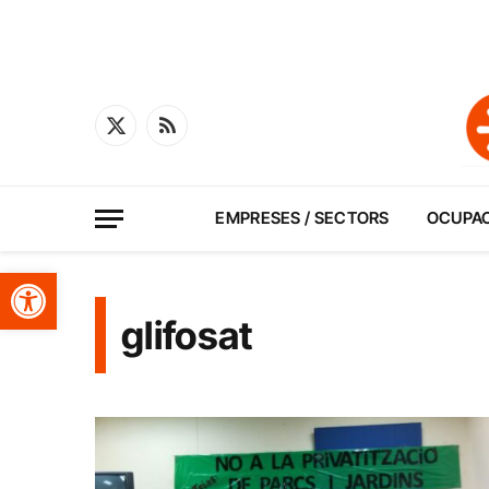
X
RSS
(Twitter)
EMPRESES / SECTORS
OCUPA
Obre la barra d'eines
glifosat