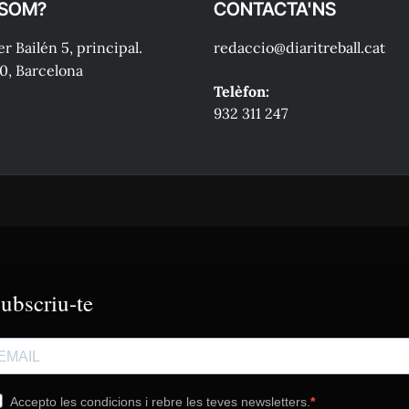
 SOM?
CONTACTA'NS
r Bailén 5, principal.
redaccio@diaritreball.cat
0, Barcelona
Telèfon:
932 311 247