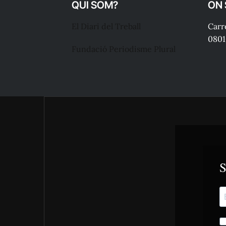
QUI SOM?
ON
El Diari del Treball
Carre
0801
Fundació Periodisme Plural