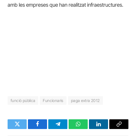
amb les empreses que han realitzat infraestructures.
funció pública
Funcionaris
paga extra 2012
Twitter
Facebook
Telegram
WhatsApp
LinkedIn
Copy