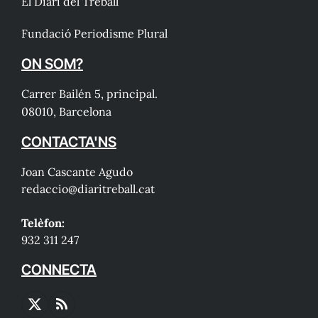
El Diari del Treball
Fundació Periodisme Plural
ON SOM?
Carrer Bailén 5, principal.
08010, Barcelona
CONTACTA'NS
Joan Cascante Agudo
redaccio@diaritreball.cat
Telèfon:
932 311 247
CONNECTA
X
RSS