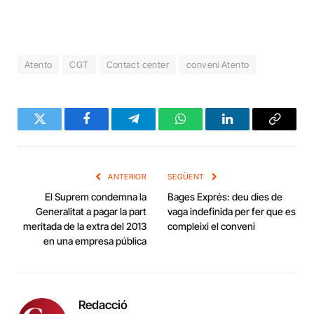
Atento
CGT
Contact center
conveni Atento
Twitter
Facebook
Telegram
WhatsApp
LinkedIn
Copy
Link
ANTERIOR
SEGÜENT
El Suprem condemna la
Bages Exprés: deu dies de
Generalitat a pagar la part
vaga indefinida per fer que es
meritada de la extra del 2013
compleixi el conveni
en una empresa pública
Redacció