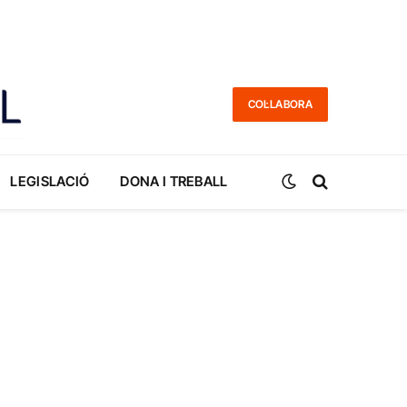
COL·LABORA
LEGISLACIÓ
DONA I TREBALL