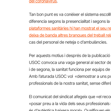
del coronavirus
.
Tan bon punt es va conèixer el sistema escollit 
diferencia segons la presencialitat i segons la
plataformes sanitàries hi han mostrat el seu r
deixa de banda altres branques del treball re
cas del personal de neteja o d’ambulàncies.
Per aquests motius i després de la publicació de
USOC convoca una vaga general al sector de l
i de segona, la sanitat funciona per equips de
Amb l’aturada USOC vol «demostrar a uns polí
professionals de la nostra sanitat, sense difer
El comunicat del sindicat afegeix que «el recon
«posar preu a la vida dels seus professionals
és d’autèntica baixesa moral». Qualifiquen els 