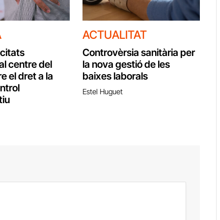
A
ACTUALITAT
citats
Controvèrsia sanitària per
al centre del
la nova gestió de les
e el dret a la
baixes laborals
ontrol
Estel Huguet
tiu