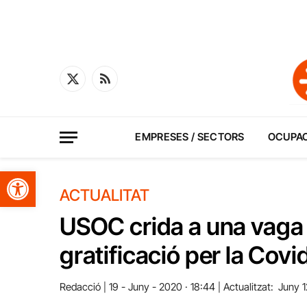
X
RSS
(Twitter)
EMPRESES / SECTORS
OCUPA
Obre la barra d'eines
ACTUALITAT
USOC crida a una vaga g
gratificació per la Covi
Redacció
19 - Juny - 2020 · 18:44
Actualitzat:
Juny 1