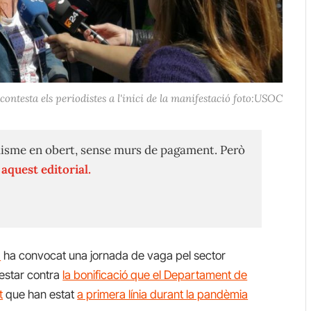
ntesta els periodistes a l'inici de la manifestació foto:‌USOC
isme en obert, sense murs de pagament. Però
n
aquest editorial.
)
ha convocat una jornada de vaga pel sector
otestar contra
la bonificació que el Departament de
t
que han estat
a primera línia durant la pandèmia