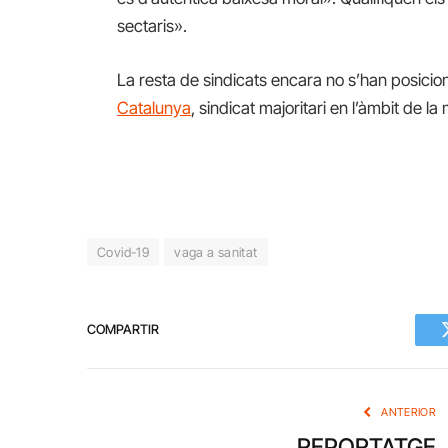
sectaris».
La resta de sindicats encara no s’han posici
Catalunya
, sindicat majoritari en l’àmbit de la
Covid-19
vaga a sanitat
COMPARTIR
ANTERIOR
REPORTATGE