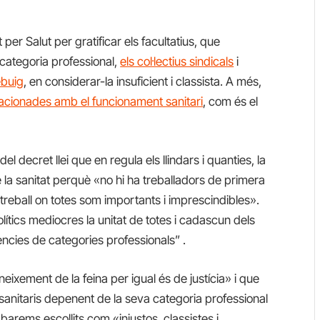
per Salut per gratificar els facultatius, que
 categoria professional,
els col·lectius sindicals
i
ebuig
, en considerar-la insuficient i classista. A més,
lacionades amb el funcionament sanitari
, com és el
l decret llei que en regula els llindars i quanties, la
a sanitat perquè «no hi ha treballadors de primera
 treball on totes som importants i imprescindibles».
tics mediocres la unitat de totes i cadascun dels
ències de categories professionals” .
eixement de la feina per igual és de justícia» i que
 sanitaris depenent de la seva categoria professional
barems escollits com «injustos, classistes i