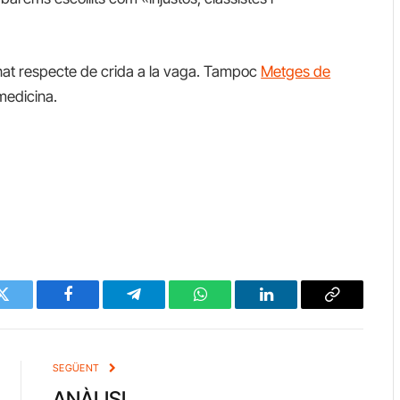
onat respecte de crida a la vaga. Tampoc
Metges de
 medicina.
Twitter
Facebook
Telegram
WhatsApp
LinkedIn
Copy
Link
SEGÜENT
ANÀLISI