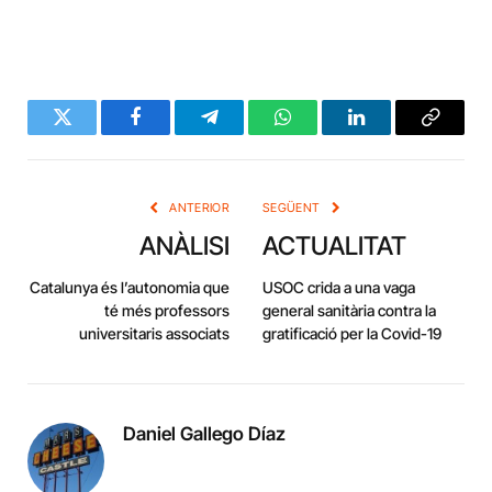
Twitter
Facebook
Telegram
WhatsApp
LinkedIn
Copy
Link
ANTERIOR
SEGÜENT
ANÀLISI
ACTUALITAT
Catalunya és l’autonomia que
USOC crida a una vaga
té més professors
general sanitària contra la
universitaris associats
gratificació per la Covid-19
Daniel Gallego Díaz