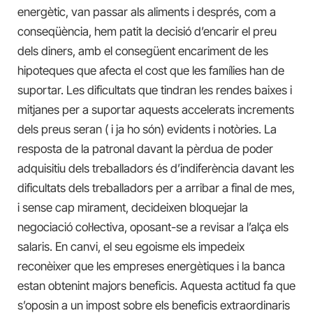
energètic, van passar als aliments i després, com a
conseqüència, hem patit la decisió d’encarir el preu
dels diners, amb el consegüent encariment de les
hipoteques que afecta el cost que les famílies han de
suportar. Les dificultats que tindran les rendes baixes i
mitjanes per a suportar aquests accelerats increments
dels preus seran ( i ja ho són) evidents i notòries. La
resposta de la patronal davant la pèrdua de poder
adquisitiu dels treballadors és d’indiferència davant les
dificultats dels treballadors per a arribar a final de mes,
i sense cap mirament, decideixen bloquejar la
negociació col·lectiva, oposant-se a revisar a l’alça els
salaris. En canvi, el seu egoisme els impedeix
reconèixer que les empreses energètiques i la banca
estan obtenint majors beneficis. Aquesta actitud fa que
s’oposin a un impost sobre els beneficis extraordinaris