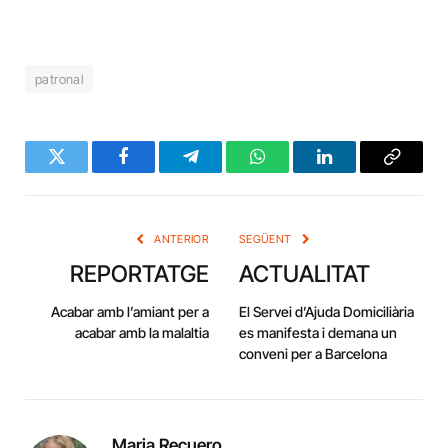
patronal
Twitter
Facebook
Telegram
WhatsApp
LinkedIn
Copy
Link
ANTERIOR
SEGÜENT
REPORTATGE
ACTUALITAT
Acabar amb l’amiant per a
El Servei d’Ajuda Domiciliària
acabar amb la malaltia
es manifesta i demana un
conveni per a Barcelona
Maria Recuero