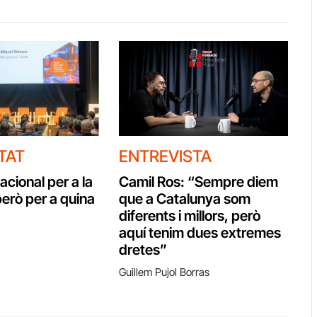
TAT
ENTREVISTA
cional per a la
Camil Ros: “Sempre diem
però per a quina
que a Catalunya som
diferents i millors, però
aquí tenim dues extremes
dretes”
Guillem Pujol Borras