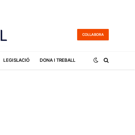
COL·LABORA
LEGISLACIÓ
DONA I TREBALL