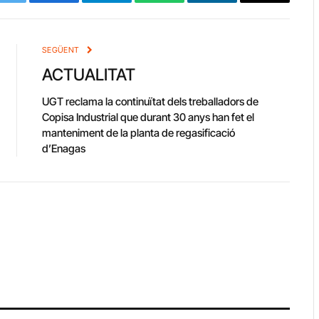
Twitter
Facebook
Telegram
WhatsApp
LinkedIn
Copy
Link
SEGÜENT
ACTUALITAT
UGT reclama la continuïtat dels treballadors de
Copisa Industrial que durant 30 anys han fet el
manteniment de la planta de regasificació
d’Enagas