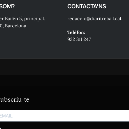
 SOM?
CONTACTA'NS
r Bailén 5, principal.
redaccio@diaritreball.cat
0, Barcelona
Telèfon:
932 311 247