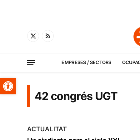
X
RSS
(Twitter)
EMPRESES / SECTORS
OCUPA
Obre la barra d'eines
42 congrés UGT
ACTUALITAT