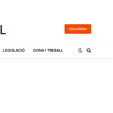
COL·LABORA
LEGISLACIÓ
DONA I TREBALL