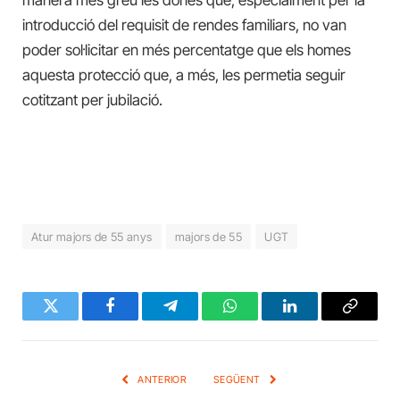
manera més greu les dones que, especialment per la
introducció del requisit de rendes familiars, no van
poder sol·licitar en més percentatge que els homes
aquesta protecció que, a més, les permetia seguir
cotitzant per jubilació.
Atur majors de 55 anys
majors de 55
UGT
Twitter
Facebook
Telegram
WhatsApp
LinkedIn
Copy
Link
ANTERIOR
SEGÜENT