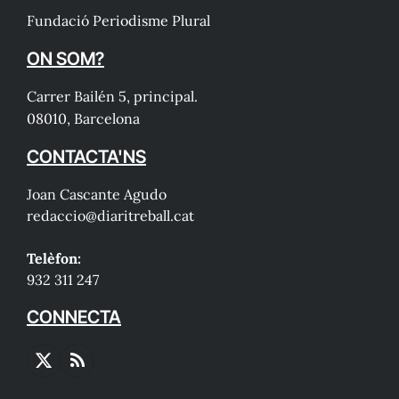
Fundació Periodisme Plural
ON SOM?
Carrer Bailén 5, principal.
08010, Barcelona
CONTACTA'NS
Joan Cascante Agudo
redaccio@diaritreball.cat
Telèfon:
932 311 247
CONNECTA
X
RSS
(Twitter)