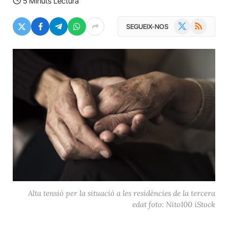
5 Minuts Lectura
X
RSS
SEGUEIX-NOS
(Twitter)
Alta tensió per la situació a les residències de la tercera
edat foto: Nito100 iStock