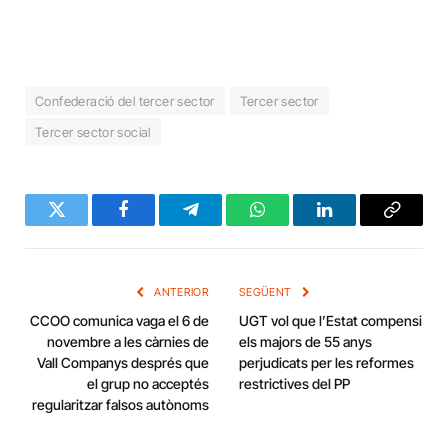
Confederació del tercer sector
Tercer sector
Tercer sector social
Twitter
Facebook
Telegram
WhatsApp
LinkedIn
Copy
Link
ANTERIOR
SEGÜENT
CCOO‌ comunica vaga el 6 de
UGT vol que l’Estat compensi
novembre a les càrnies de
els majors de 55 anys
Vall Companys després que
perjudicats per les reformes
el grup no acceptés
restrictives del PP
regularitzar falsos autònoms