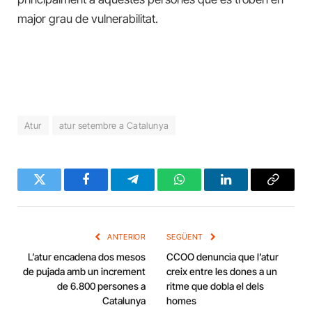
major grau de vulnerabilitat.
Atur
atur setembre a Catalunya
Twitter
Facebook
Telegram
WhatsApp
LinkedIn
Copy
Link
ANTERIOR
SEGÜENT
L’atur encadena dos mesos
CCOO denuncia que l’atur
de pujada amb un increment
creix entre les dones a un
de 6.800 persones a
ritme que dobla el dels
Catalunya
homes