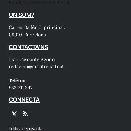
Fundació Periodisme Plural
ON SOM?
Carrer Bailén 5, principal.
08010, Barcelona
CONTACTA'NS
Joan Cascante Agudo
redaccio@diaritreball.cat
Telèfon:
932 311 247
CONNECTA
X
RSS
(Twitter)
Política de privacitat