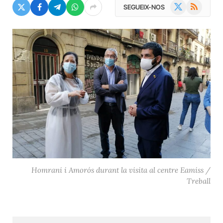
X
RSS
SEGUEIX-NOS
(Twitter)
Homrani i Amorós durant la visita al centre Eamiss /
Treball