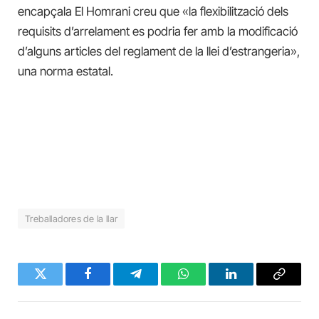
encapçala El Homrani creu que «la flexibilització dels
requisits d’arrelament es podria fer amb la modificació
d’alguns articles del reglament de la llei d’estrangeria»,
una norma estatal.
Treballadores de la llar
Twitter
Facebook
Telegram
WhatsApp
LinkedIn
Copy
Link