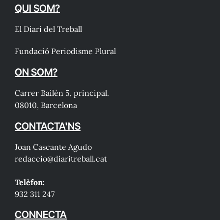
QUI SOM?
El Diari del Treball
Fundació Periodisme Plural
ON SOM?
Carrer Bailén 5, principal.
08010, Barcelona
CONTACTA'NS
Joan Cascante Agudo
redaccio@diaritreball.cat
Telèfon:
932 311 247
CONNECTA