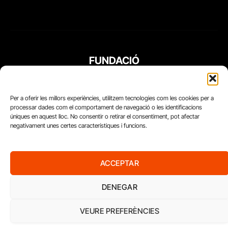
FUNDACIÓ
PERIODISME
PLURAL
Per a oferir les millors experiències, utilitzem tecnologies com les cookies per a
processar dades com el comportament de navegació o les identificacions
úniques en aquest lloc. No consentir o retirar el consentiment, pot afectar
negativament unes certes característiques i funcions.
ACCEPTAR
DENEGAR
VEURE PREFERÈNCIES
Diari del Treball, 2026