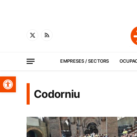
X
RSS
(Twitter)
EMPRESES / SECTORS
OCUPA
Obre la barra d'eines
Codorniu