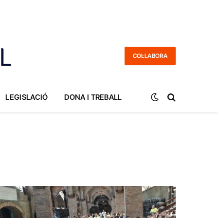
COL·LABORA
LEGISLACIÓ
DONA I TREBALL