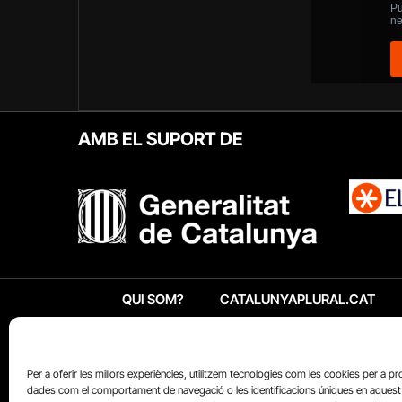
AMB EL SUPORT DE
QUI SOM?
CATALUNYAPLURAL.CAT
Per a oferir les millors experiències, utilitzem tecnologies com les cookies per a p
dades com el comportament de navegació o les identificacions úniques en aquest 