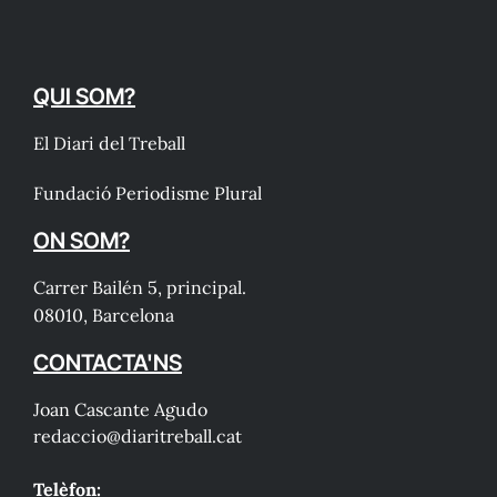
QUI SOM?
El Diari del Treball
Fundació Periodisme Plural
ON SOM?
Carrer Bailén 5, principal.
08010, Barcelona
CONTACTA'NS
Joan Cascante Agudo
redaccio@diaritreball.cat
Telèfon: