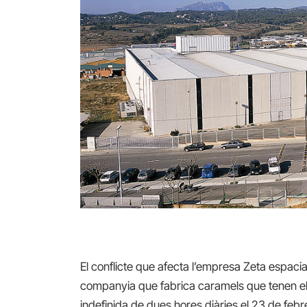
El conflicte que afecta l’empresa Zeta espacia
companyia que fabrica caramels que tenen el
indefinida de dues hores diàries el 23 de feb