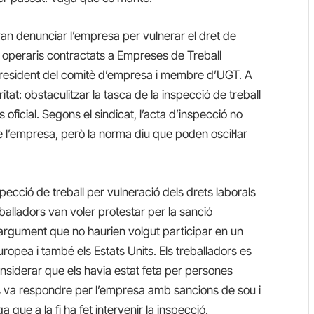
s van denunciar l’empresa per vulnerar el dret de
er operaris contractats a Empreses de Treball
resident del comitè d’empresa i membre d’UGT. A
tat: obstaculitzar la tasca de la inspecció de treball
oficial. Segons el sindicat, l’acta d’inspecció no
 l’empresa, però la norma diu que poden oscil·lar
pecció de treball per vulneració dels drets laborals
balladors van voler protestar per la sanció
argument que no haurien volgut participar en un
ropea i també els Estats Units. Els treballadors es
nsiderar
que els havia estat feta per persones
 es va respondre per l’empresa amb sancions de sou i
aga que
a la fi ha fet intervenir la inspecció.