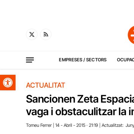
X
RSS
(Twitter)
EMPRESES / SECTORS
OCUPA
Obre la barra d'eines
ACTUALITAT
Sancionen Zeta Espacial
vaga i obstaculitzar la 
Tomeu Ferrer
14 - Abril - 2015 · 21:19
Actualitzat:
Juny