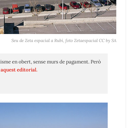
Seu de Zeta espacial a Rubí, foto Zetaespacial CC by SA
isme en obert, sense murs de pagament. Però
n
aquest editorial.