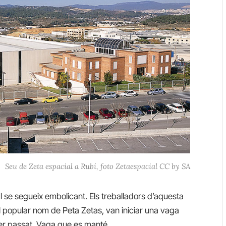
Seu de Zeta espacial a Rubí, foto Zetaespacial CC by SA
l se segueix embolicant. Els treballadors d’aquesta
 popular nom de Peta Zetas, van iniciar una vaga
rer passat. Vaga que es manté.