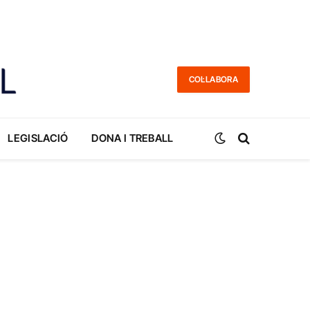
COL·LABORA
LEGISLACIÓ
DONA I TREBALL