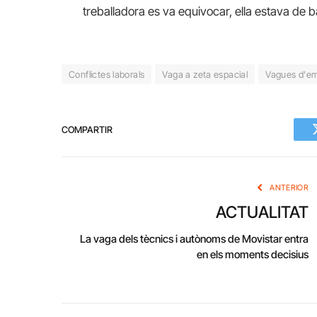
treballadora es va equivocar, ella estava de ba
Conflictes laborals
Vaga a zeta espacial
Vagues d'e
COMPARTIR
ANTERIOR
ACTUALITAT
La vaga dels tècnics i autònoms de Movistar entra
en els moments decisius