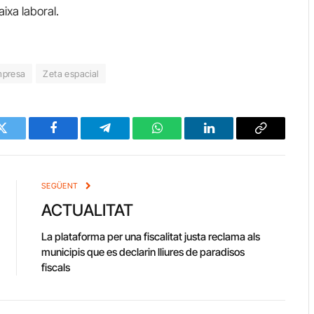
ixa laboral.
mpresa
Zeta espacial
Twitter
Facebook
Telegram
WhatsApp
LinkedIn
Copy
Link
SEGÜENT
ACTUALITAT
La plataforma per una fiscalitat justa reclama als
municipis que es declarin lliures de paradisos
fiscals