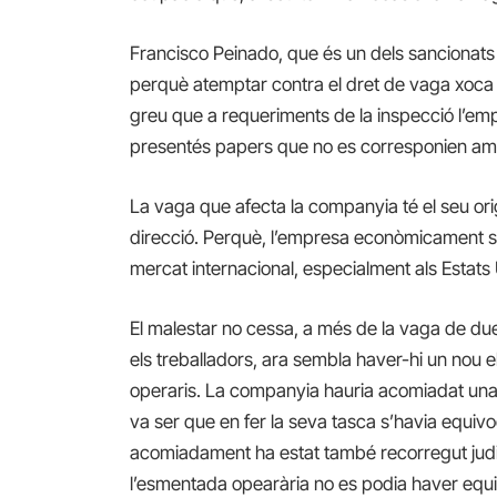
Francisco Peinado, que és un dels sancionats
perquè atemptar contra el dret de vaga xoca 
greu que a requeriments de la inspecció l’empre
presentés papers que no es corresponien am
La vaga que afecta la companyia té el seu orig
direcció. Perquè, l’empresa econòmicament se
mercat internacional, especialment als Estats 
El malestar no cessa, a més de la vaga de due
els treballadors,
ara sembla haver-hi un nou el
operaris. La companyia hauria acomiadat una 
va ser que en fer la seva tasca s’havia equiv
acomiadament ha estat també recorregut judi
l’esmentada opearària no es podia haver equi