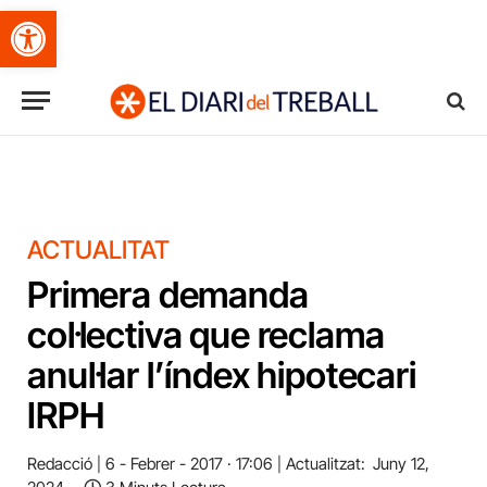
Obre la barra d'eines
ACTUALITAT
Primera demanda
col·lectiva que reclama
anul·lar l’índex hipotecari
IRPH
Redacció
6 - Febrer - 2017 · 17:06
Actualitzat:
Juny 12,