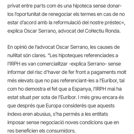
privat entre parts com és una hipoteca sense donar-
l
os l’oportunitat de renegociar els termes en cas de no
estar d’acord amb la reformulació del nostre préstec
«
,
explica Oscar Serrano, advocat del Col·lectiu Ronda.
En opinió de l’advocat Oscar Serrano, les causes de
nul·litat són clares. “Les hipoteques referenciades a
l’IRPH es van comercialitzar -explica Serrano- sense
informar del risc d’haver de fer front a pagaments molt
més elevats que no pas referenciant-les a l’Euribor, tal
com ho demostra el fet que a Espanya, l’IRPH mai ha
estat situat per sota de l’Euribor. I més greu encara és
que després que Europa considerés que aquests
índexs eren abusius, s’ha permès a les entitats
imposar sense negociació noves condicions que en
res beneficien els consumidors.