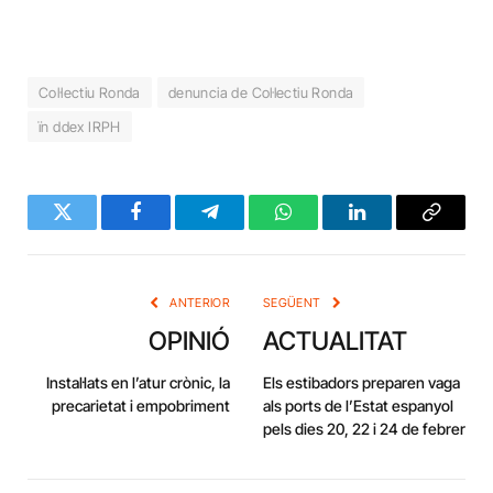
Col·lectiu Ronda
denuncia de Col·lectiu Ronda
ïn ddex IRPH
Twitter
Facebook
Telegram
WhatsApp
LinkedIn
Copy
Link
ANTERIOR
SEGÜENT
OPINIÓ
ACTUALITAT
Instal·lats en l’atur crònic, la
Els estibadors preparen vaga
precarietat i empobriment
als ports de l’Estat espanyol
pels dies 20, 22 i 24 de febrer