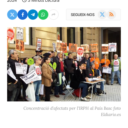
2024
3 Minuts Lectura
X
RSS
SEGUEIX-NOS
(Twitter)
Concentració d'afectats per l'IRPH al País Basc foto
Eldiario.es