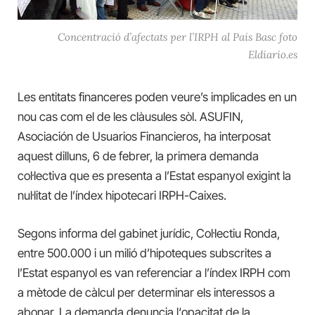
Concentració d’afectats per l’IRPH al País Basc foto
Eldiario.es
Les entitats financeres poden veure’s implicades en un
nou cas com el de les clàusules sòl.
ASUFIN,
Asociación de Usuarios Financieros, ha interposat
aquest
dilluns, 6 de febrer, la primera demanda
col·lectiva que es presenta a l’Estat espanyol exigint la
nul·litat de l’índex hipotecari IRPH-Caixes.
Segons informa del gabinet jurídic, Col·lectiu
Ronda,
e
ntre
500.000
i un milió d’hipoteques subscrites a
l’Estat espanyol es van referenciar a l’índex IRPH com
a mètode de càlcul per determinar els interessos a
abonar. La demanda denuncia l
‘
opacitat de la