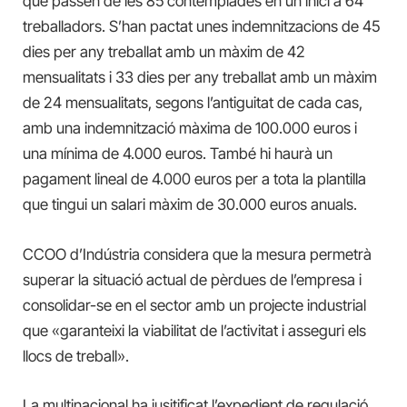
que passen de les 85 contemplades en un inici a 64
treballadors. S’han pactat unes indemnitzacions de 45
dies per any treballat amb un màxim de 42
mensualitats i 33 dies per any treballat amb un màxim
de 24 mensualitats, segons l’antiguitat de cada cas,
amb una indemnització màxima de 100.000 euros i
una mínima de 4.000 euros. També hi haurà un
pagament lineal de 4.000 euros per a tota la plantilla
que tingui un salari màxim de 30.000 euros anuals.
CCOO d’Indústria considera que la mesura permetrà
superar la situació actual de pèrdues de l’empresa i
consolidar-se en el sector amb un projecte industrial
que «garanteixi la viabilitat de l’activitat i asseguri els
llocs de treball».
La multinacional ha jusitificat l’expedient de regulació