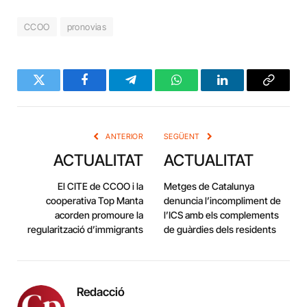
CCOO
pronovias
Twitter
Facebook
Telegram
WhatsApp
LinkedIn
Copy
Link
ANTERIOR
SEGÜENT
ACTUALITAT
ACTUALITAT
El CITE de CCOO i la
Metges de Catalunya
cooperativa Top Manta
denuncia l’incompliment de
acorden promoure la
l’ICS amb els complements
regularització d’immigrants
de guàrdies dels residents
Redacció