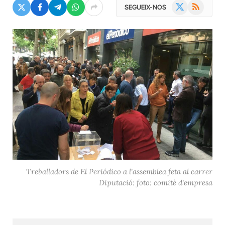
X
RSS
SEGUEIX-NOS
(Twitter)
Treballadors de El Periódico a l'assemblea feta al carrer
Diputació: foto: comitè d'empresa