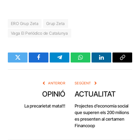
ERO Grup Zeta
Grup Zeta
Vaga El Periódico de Catalunya
Twitter
Facebook
Telegram
WhatsApp
LinkedIn
Copy
Link
ANTERIOR
SEGÜENT
OPINIÓ
ACTUALITAT
La precarietat mata!!!
Projectes d’economia social
que superen els 200 milions
es presenten al certamen
Financoop