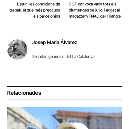
L’atur i les condicions de
CGT convoca vaga tots els
treball, el que més preocupa
diumenges de juliol i agost al
els barcelonins
magatzem FNAC del Triangle
Josep Maria Álvarez
Secretari general d'UGT a Catalunya
Relacionades