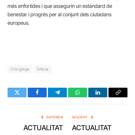
més enfortides i que assegurin un estàndard de
benestar i progrés per al conjunt dels ciutadans
europeus.
Crisi grega
Grècia
Twitter
Facebook
Telegram
WhatsApp
LinkedIn
Copy
Link
ANTERIOR
SEGÜENT
ACTUALITAT
ACTUALITAT