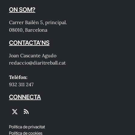
ON SOM?
Carrer Bailén 5, principal.
08010, Barcelona
CONTACTA'NS
Joan Cascante Agudo
redaccio@diaritreball.cat
Telèfon:
932 311 247
CONNECTA
X
RSS
(Twitter)
Política de privacitat
Política de cookies