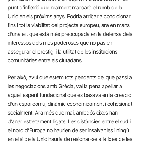
punt d’inflexió que realment marcarà el rumb de la
Unió en els pròxims anys. Podria arribar a condicionar
fins i tot la viabilitat del projecte europeu, ara en mans
d’una elit que està més preocupada en la defensa dels
interessos dels més poderosos que no pas en
assegurar el prestigi i la utilitat de les institucions
comunitàries entre els ciutadans.
Per això, avui que estem tots pendents del que passi a
les negociacions amb Grècia, val la pena apel·lar a
aquell esperit fundacional que es basava en la creació
d’un espai comú, dinàmic econòmicament i cohesionat
socialment. Ara més que mai, ambdós eixos han
d’anar estretament lligats. Les distàncies entre el sud i
el nord d’Europa no haurien de ser insalvables i ningú
en el si de la Unió hauria de resignar-se a la idea de les