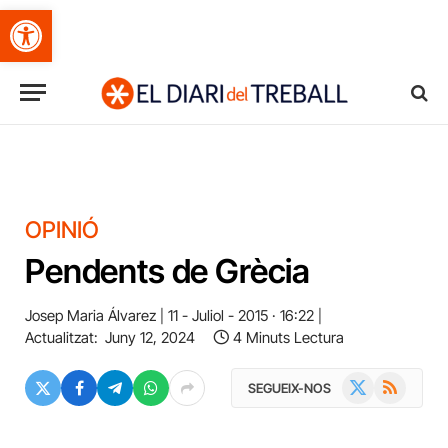
Obre la barra d'eines
OPINIÓ
Pendents de Grècia
Josep Maria Álvarez
11 - Juliol - 2015 · 16:22
Actualitzat:
Juny 12, 2024
4 Minuts Lectura
X
RSS
SEGUEIX-NOS
(Twitter)