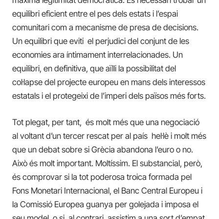
equilibri eficient entre el pes dels estats i l’espai
comunitari com a mecanisme de presa de decisions.
Un equilibri que eviti el perjudici del conjunt de les
economies ara íntimament interrelacionades. Un
equilibri, en definitiva, que aïlli la possibilitat del
col·lapse del projecte europeu en mans dels interessos
estatals i el protegeixi de l’imperi dels països més forts.
Tot plegat, per tant, és molt més que una negociació
al voltant d’un tercer rescat per al país hel·lè i molt més
que un debat sobre si Grècia abandona l’euro o no.
Això és molt important. Moltíssim. El substancial, però,
és comprovar si la tot poderosa troica formada pel
Fons Monetari Internacional, el Banc Central Europeu i
la Comissió Europea guanya per golejada i imposa el
seu model, o si, al contrari, assistim a una sort d’empat