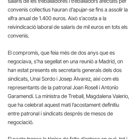
salaris de les treballadores i treballadors afectats per
convenis col·lectius hauran d’apujar-se fins a assolir la
xifra anual de 1.400 euros. Això s’acosta a la
reivindicació laboral de salaris de mil euros en tots els
convenis.
El compromís, que feia més de dos anys que es
negociava, s’ha segellat en una reunió a Madrid, on
han estat presents els secretaris generals dels dos
sindicats, Unai Sordo i Josep Àlvarez, així com els
representants de la patronal Joan Rosell i Antonio
Garamendi. La ministra de Treball, Magdalena Valerio,
que ha celebrat aquest matí l’acostament definitiu
entre patronal i sindicats després de mesos de
negociació.
El pacte trenca la tònica de falta d’entesa en què, tot i