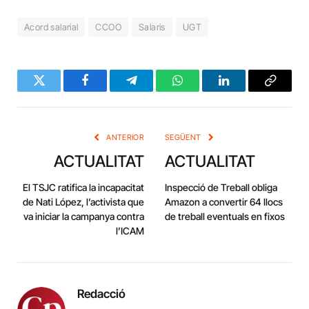
Acord salarial
CCOO
Salaris
UGT
Twitter
Facebook
Telegram
WhatsApp
LinkedIn
Copy
Link
ANTERIOR
SEGÜENT
ACTUALITAT
ACTUALITAT
El TSJC ratifica la incapacitat
Inspecció de Treball obliga
de Nati López, l’activista que
Amazon a convertir 64 llocs
va iniciar la campanya contra
de treball eventuals en fixos
l’ICAM
Redacció