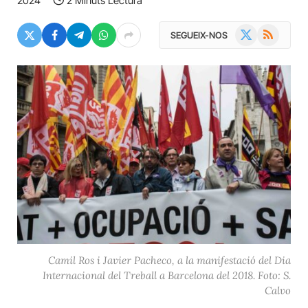
2024
2 Minuts Lectura
X
RSS
SEGUEIX-NOS
(Twitter)
Camil Ros i Javier Pacheco, a la manifestació del Dia
Internacional del Treball a Barcelona del 2018. Foto: S.
Calvo