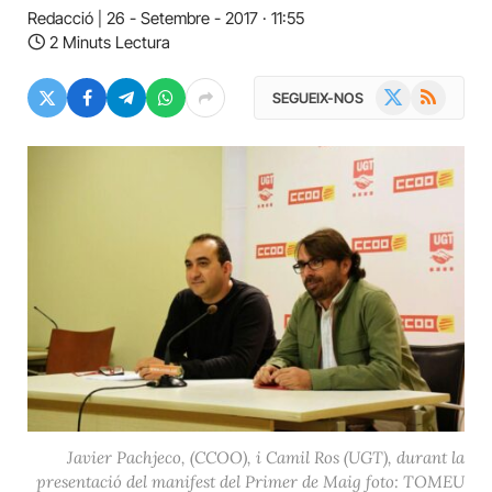
Redacció
26 - Setembre - 2017 · 11:55
2 Minuts Lectura
X
RSS
SEGUEIX-NOS
(Twitter)
Javier Pachjeco, (CCOO), i Camil Ros (UGT), durant la
presentació del manifest del Primer de Maig foto: TOMEU