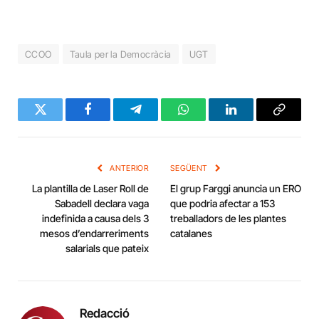
CCOO
Taula per la Democràcia
UGT
Twitter
Facebook
Telegram
WhatsApp
LinkedIn
Copy
Link
ANTERIOR
SEGÜENT
La plantilla de Laser Roll de
El grup Farggi anuncia un ERO
Sabadell declara vaga
que podria afectar a 153
indefinida a causa dels 3
treballadors de les plantes
mesos d’endarreriments
catalanes
salarials que pateix
Redacció