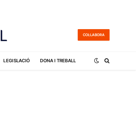
COL·LABORA
LEGISLACIÓ
DONA I TREBALL