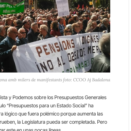
aona amb milers de manifestants foto: CCOO Aj Badalona
alista y Podemos sobre los Presupuestos Generales
tulo “Presupuestos para un Estado Social” ha
Era lógico que fuera polémico porque aumenta las
prueben, la Legislatura pueda ser completada. Pero
ar este en unas pocas líneas.