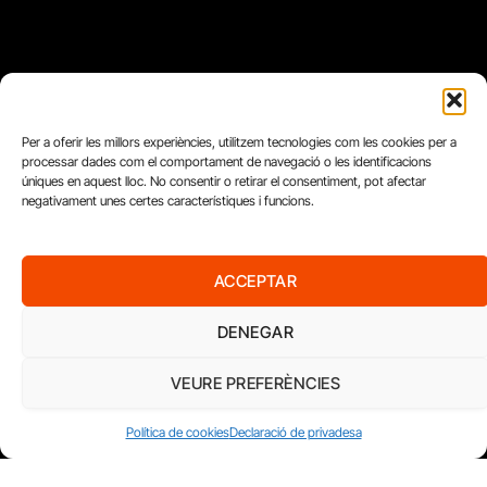
Per a oferir les millors experiències, utilitzem tecnologies com les cookies per a
processar dades com el comportament de navegació o les identificacions
úniques en aquest lloc. No consentir o retirar el consentiment, pot afectar
negativament unes certes característiques i funcions.
ACCEPTAR
FUNDACIÓ
DENEGAR
PERIODISME
PLURAL
VEURE PREFERÈNCIES
Política de cookies
Declaració de privadesa