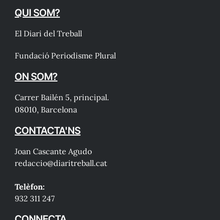
QUI SOM?
El Diari del Treball
Fundació Periodisme Plural
ON SOM?
Carrer Bailén 5, principal.
08010, Barcelona
CONTACTA'NS
Joan Cascante Agudo
redaccio@diaritreball.cat
Telèfon:
932 311 247
CONNECTA