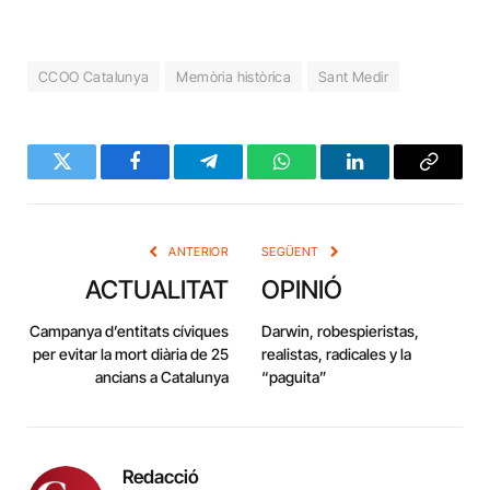
CCOO Catalunya
Memòria històrica
Sant Medir
Twitter
Facebook
Telegram
WhatsApp
LinkedIn
Copy
Link
ANTERIOR
SEGÜENT
ACTUALITAT
OPINIÓ
Campanya d’entitats cíviques
Darwin, robespieristas,
per evitar la mort diària de 25
realistas, radicales y la
ancians a Catalunya
“paguita”
Redacció