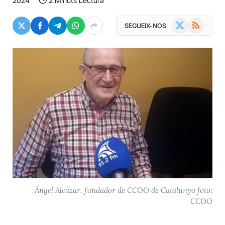
2024
2 Minuts Lectura
X
RSS
SEGUEIX-NOS
(Twitter)
Ángel Alcázar, fundador de CCOO de Catalunya foto:
CCOO