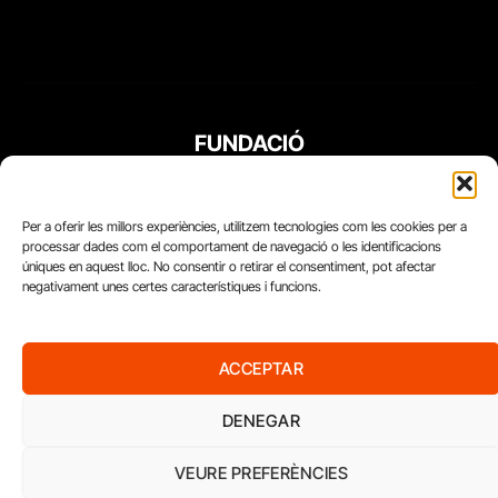
FUNDACIÓ
PERIODISME
PLURAL
Per a oferir les millors experiències, utilitzem tecnologies com les cookies per a
processar dades com el comportament de navegació o les identificacions
úniques en aquest lloc. No consentir o retirar el consentiment, pot afectar
negativament unes certes característiques i funcions.
ACCEPTAR
DENEGAR
VEURE PREFERÈNCIES
Diari del Treball, 2026