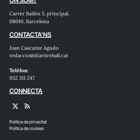
ON SOM?
Carrer Bailén 5, principal.
08010, Barcelona
CONTACTA'NS
Joan Cascante Agudo
redaccio@diaritreball.cat
Telèfon:
932 311 247
CONNECTA
X
RSS
(Twitter)
Política de privacitat
Política de cookies