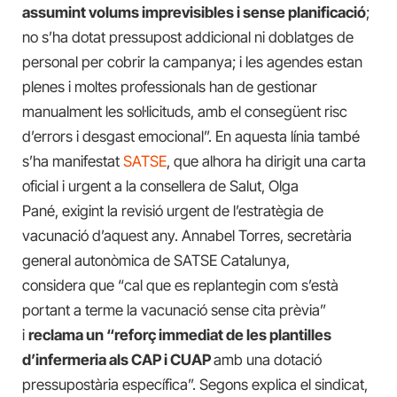
assumint volums imprevisibles i sense planificació
;
no s’ha dotat pressupost addicional ni doblatges de
personal per cobrir la campanya; i les agendes estan
plenes i moltes professionals han de gestionar
manualment les sol·licituds, amb el consegüent risc
d’errors i desgast emocional”. En aquesta línia també
s’ha manifestat
SATSE
, que alhora ha dirigit una carta
oficial i urgent a la consellera de Salut, Olga
Pané, exigint la revisió urgent de l’estratègia de
vacunació d’aquest any. Annabel Torres, secretària
general autonòmica de SATSE Catalunya,
considera que “cal que es replantegin com s’està
portant a terme la vacunació sense cita prèvia”
i
reclama un “reforç immediat de les plantilles
d’infermeria als CAP i CUAP
amb una dotació
pressupostària específica”. Segons explica el sindicat,