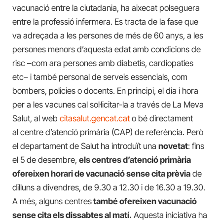
vacunació entre la ciutadania, ha aixecat polseguera
entre la professió infermera. Es tracta de la fase que
va adreçada a les persones de més de 60 anys, a les
persones menors d’aquesta edat amb condicions de
risc –com ara persones amb diabetis, cardiopaties
etc– i també personal de serveis essencials, com
bombers, policies o docents. En principi, el dia i hora
per a les vacunes cal sol·licitar-la a través de La Meva
Salut, al web
citasalut.gencat.cat
o bé directament
al centre d’atenció primària (CAP) de referència. Però
el departament de Salut ha introduït una
novetat
: fins
el 5 de desembre,
els centres d’atenció primària
ofereixen horari de vacunació sense cita prèvia
de
dilluns a divendres, de 9.30 a 12.30 i de 16.30 a 19.30.
A més, alguns centres
també ofereixen vacunació
sense cita els dissabtes al matí.
Aquesta iniciativa ha