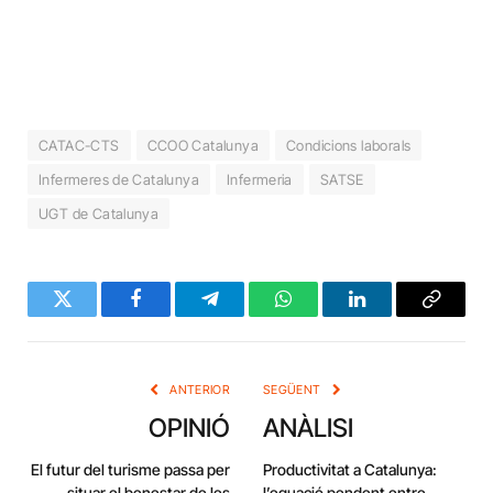
CATAC-CTS
CCOO Catalunya
Condicions laborals
Infermeres de Catalunya
Infermeria
SATSE
UGT de Catalunya
Twitter
Facebook
Telegram
WhatsApp
LinkedIn
Copy
Link
ANTERIOR
SEGÜENT
OPINIÓ
ANÀLISI
El futur del turisme passa per
Productivitat a Catalunya:
situar el benestar de les
l’equació pendent entre