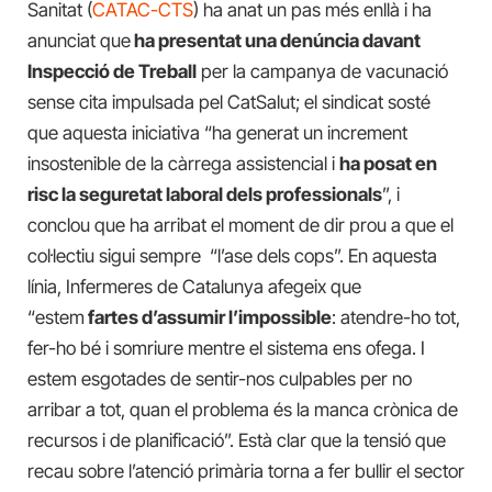
Sanitat (
CATAC-CTS
) ha anat un pas més enllà i ha
anunciat que
ha presentat una denúncia davant
Inspecció de Treball
per la campanya de vacunació
sense cita impulsada pel CatSalut; el sindicat sosté
que aquesta iniciativa “ha generat un increment
insostenible de la càrrega assistencial i
ha posat en
risc la seguretat laboral dels professionals
”, i
conclou que ha arribat el moment de dir prou a que el
col·lectiu sigui sempre “l’ase dels cops”. En aquesta
línia, Infermeres de Catalunya afegeix que
“estem
fartes d’assumir l’impossible
: atendre-ho tot,
fer-ho bé i somriure mentre el sistema ens ofega. I
estem esgotades de sentir-nos culpables per no
arribar a tot, quan el problema és la manca crònica de
recursos i de planificació”. Està clar que la tensió que
recau sobre l’atenció primària torna a fer bullir el sector