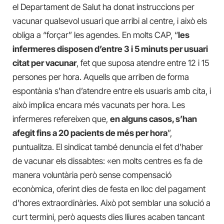
el Departament de Salut ha donat instruccions per
vacunar qualsevol usuari que arribi al centre, i això els
obliga a “forçar” les agendes. En molts CAP, “
les
infermeres disposen d’entre 3 i 5 minuts per usuari
citat per vacunar
, fet que suposa atendre entre 12 i 15
persones per hora. Aquells que arriben de forma
espontània s’han d’atendre entre els usuaris amb cita, i
això implica encara més vacunats per hora. Les
infermeres refereixen que,
en alguns casos, s’han
afegit fins a 20 pacients de més per hora
”,
puntualitza. El sindicat també denuncia el fet d’haber
de vacunar els dissabtes: «en molts centres es fa de
manera voluntària però sense compensació
econòmica, oferint dies de festa en lloc del pagament
d’hores extraordinàries. Això pot semblar una solució a
curt termini, però aquests dies lliures acaben tancant