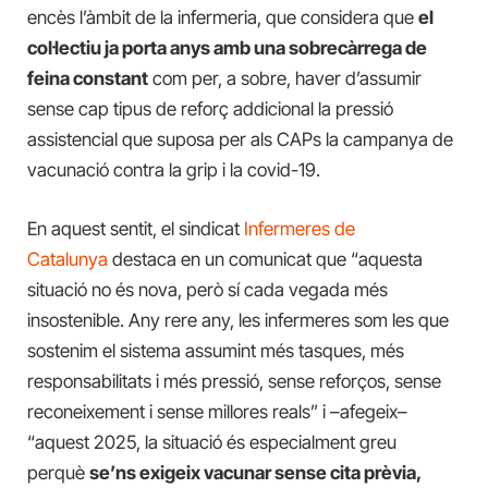
encès l’àmbit de la infermeria, que considera que
el
col·lectiu ja porta anys amb una sobrecàrrega de
feina constant
com per, a sobre, haver d’assumir
sense cap tipus de reforç addicional la pressió
assistencial que suposa per als CAPs la campanya de
vacunació contra la grip i la covid-19.
En aquest sentit, el sindicat
Infermeres de
Catalunya
destaca en un comunicat que “aquesta
situació no és nova, però sí cada vegada més
insostenible. Any rere any, les infermeres som les que
sostenim el sistema assumint més tasques, més
responsabilitats i més pressió, sense reforços, sense
reconeixement i sense millores reals” i –afegeix–
“aquest 2025, la situació és especialment greu
perquè
se’ns exigeix vacunar sense cita prèvia,