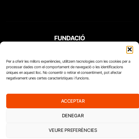
FUNDACIÓ
PERIODISME
PLURAL
Per a oferir les millors experiències, utilitzem tecnologies com les cookies per a
processar dades com el comportament de navegació o les identificacions
úniques en aquest lloc. No consentir o retirar el consentiment, pot afectar
negativament unes certes característiques i funcions.
ACCEPTAR
DENEGAR
VEURE PREFERÈNCIES
Diari del Treball, 2026