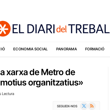
CIÓ
ECONOMIA SOCIAL
PANORAMA
FORMACIÓ
la xarxa de Metro de
«motius organitzatius»
s Lectura
X
RSS
SEGUEIX-NOS
(Twitter)