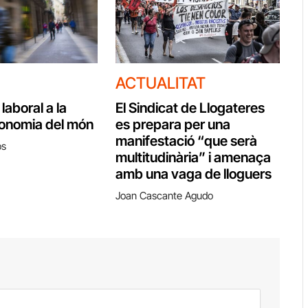
ACTUALITAT
 laboral a la
El Sindicat de Llogateres
conomia del món
es prepara per una
manifestació “que serà
os
multitudinària” i amenaça
amb una vaga de lloguers
Joan Cascante Agudo