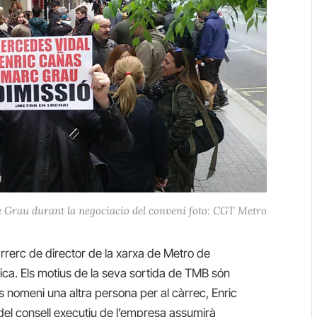
de Grau durant la negociacio del conveni foto: CGT Metro
rrerc de director de la xarxa de Metro de
ica. Els motius de la seva sortida de TMB són
 es nomeni una altra persona per al càrrec, Enric
del consell executiu de l’empresa assumirà