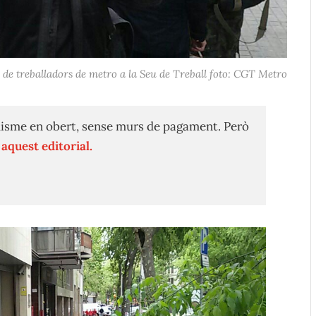
de treballadors de metro a la Seu de Treball foto: CGT Metro
isme en obert, sense murs de pagament. Però
n
aquest editorial.