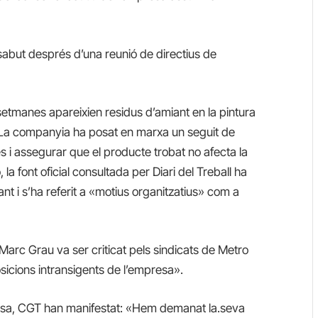
abut després d’una reunió de directius de
setmanes apareixien residus d’amiant en la pintura
. La companyia ha posat en marxa un seguit de
es i assegurar que el producte trobat no afecta la
 la font oficial consultada per Diari del Treball ha
nt i s’ha referit a «motius organitzatius» com a
 Marc Grau va ser criticat pels sindicats de Metro
sicions intransigents de l’empresa».
presa, CGT han manifestat: «Hem demanat la.seva