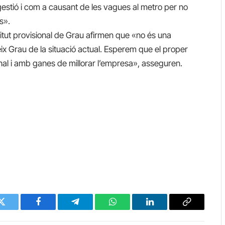
estió i com a causant de les vagues al metro per no
s».
itut provisional de Grau afirmen que «no és una
ix Grau de la situació actual. Esperem que el proper
nal i amb ganes de millorar l’empresa», asseguren.
Twitter
Facebook
Telegram
WhatsApp
LinkedIn
Copy