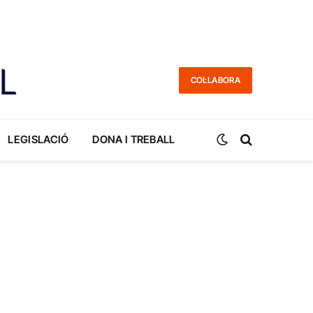
COL·LABORA
LEGISLACIÓ
DONA I TREBALL