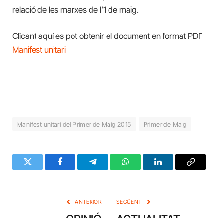
relació de les marxes de l’1 de maig.
Clicant aquí es pot obtenir el document en format PDF
Manifest unitari
Manifest unitari del Primer de Maig 2015
Primer de Maig
Twitter
Facebook
Telegram
WhatsApp
LinkedIn
Copy
Link
ANTERIOR
SEGÜENT