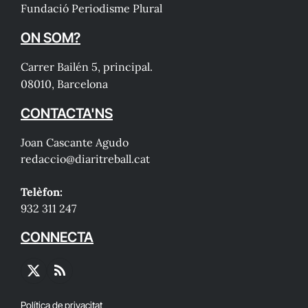
Fundació Periodisme Plural
ON SOM?
Carrer Bailén 5, principal.
08010, Barcelona
CONTACTA'NS
Joan Cascante Agudo
redaccio@diaritreball.cat
Telèfon:
932 311 247
CONNECTA
X
RSS
(Twitter)
Política de privacitat