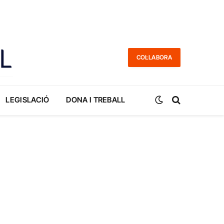
COL·LABORA
LEGISLACIÓ
DONA I TREBALL