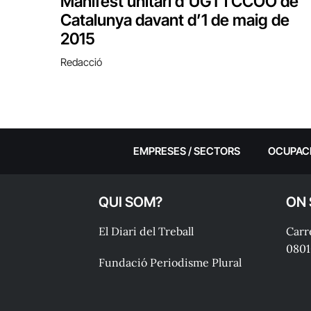
Manifest unitari d’UGT i CCOO de
Catalunya davant d’1 de maig de
2015
Redacció
EMPRESES / SECTORS
OCUPAC
QUI SOM?
ON
El Diari del Treball
Carre
0801
Fundació Periodisme Plural