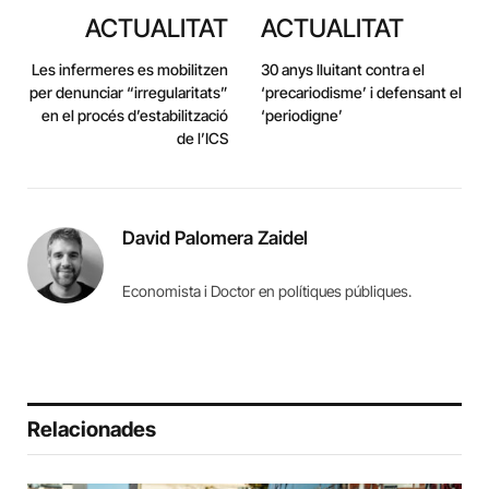
ACTUALITAT
ACTUALITAT
Les infermeres es mobilitzen
30 anys lluitant contra el
per denunciar “irregularitats”
‘precariodisme’ i defensant el
en el procés d’estabilització
‘periodigne’
de l’ICS
David Palomera Zaidel
Economista i Doctor en polítiques públiques.
Relacionades