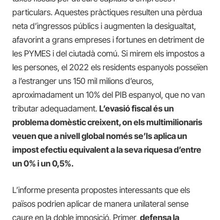
particulars. Aquestes pràctiques resulten una pèrdua
neta d’ingressos públics i augmenten la desigualtat,
afavorint a grans empreses i fortunes en detriment de
les PYMES i del ciutadà comú. Si mirem els impostos a
les persones, el 2022 els residents espanyols posseïen
a l’estranger uns 150 mil milions d’euros,
aproximadament un 10% del PIB espanyol, que no van
tributar adequadament.
L’evasió fiscal és un
problema domèstic creixent, on els multimilionaris
veuen que a nivell global només se’ls aplica un
impost efectiu equivalent a la seva riquesa d’entre
un 0% i un 0,5%.
L’informe presenta propostes interessants que els
països podrien aplicar de manera unilateral sense
caure en la doble imposició. Primer,
defensa la