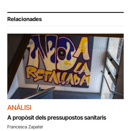
Relacionades
ANÀLISI
A propòsit dels pressupostos sanitaris
Francesca Zapater