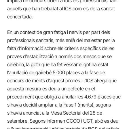
implica un concurs obert a tots els professionals, tant
aquells que han treballat al ICS com els de la sanitat
concertada.
En un context de gran fatiga i nervis per part dels
professionals sanitaris, més enllà del malestar per la
falta d’informació sobre els criteris específics de les
proves d’estabilització a només dos mesos que se
celebrin, la gota que ha fet vessar el got ha estat
l’anul·lació de gairebé 5.000 places a la fase de
concurs de mèrits d’aquest procés. L’ICS al·lega que
aquesta mesura es deu a un defecte en el
procediment que obliga a anul·lar les 4.679 places que
s’havia decidit ampliar a la Fase 1 (mèrits), segons
s’havia anunciat a la Mesa Sectorial del 28 de
setembre. Segons informen CCOO i UGT, això es deu