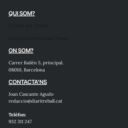
QUI SOM?
El Diari del Treball
Fundació Periodisme Plural
ON SOM?
Carrer Bailén 5, principal.
08010, Barcelona
CONTACTA'NS
Joan Cascante Agudo
redaccio@diaritreball.cat
Telèfon:
932 311 247