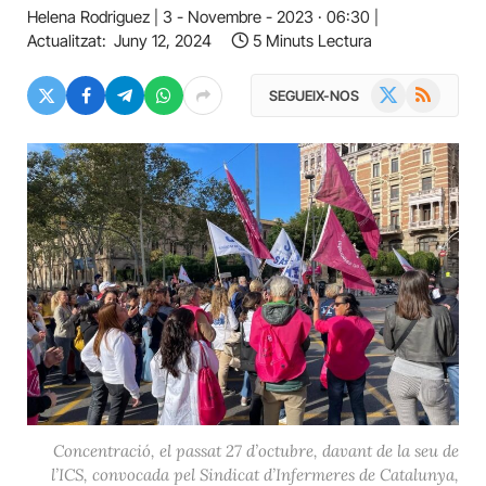
Helena Rodriguez
3 - Novembre - 2023 · 06:30
Actualitzat:
Juny 12, 2024
5 Minuts Lectura
X
RSS
SEGUEIX-NOS
(Twitter)
Concentració, el passat 27 d’octubre, davant de la seu de
l’ICS, convocada pel Sindicat d’Infermeres de Catalunya,