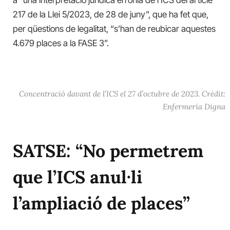
a “una interpretació jurídica errònia de l’ICS del article
217 de la Llei 5/2023, de 28 de juny”, que ha fet que,
per qüestions de legalitat, “s’han de reubicar aquestes
4.679 places a la FASE 3”.
Concentració davant de l’ICS el 27 d’octubre de 2023. Crèdit:
Enfermería Digna
SATSE: “No permetrem
que l’ICS anul·li
l’ampliació de places”