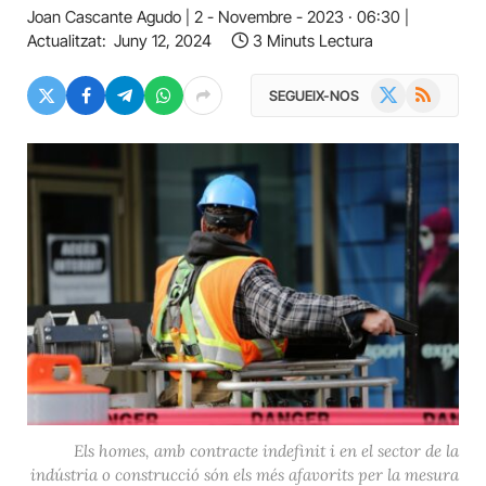
Joan Cascante Agudo
2 - Novembre - 2023 · 06:30
Actualitzat:
Juny 12, 2024
3 Minuts Lectura
X
RSS
SEGUEIX-NOS
(Twitter)
Els homes, amb contracte indefinit i en el sector de la
indústria o construcció són els més afavorits per la mesura