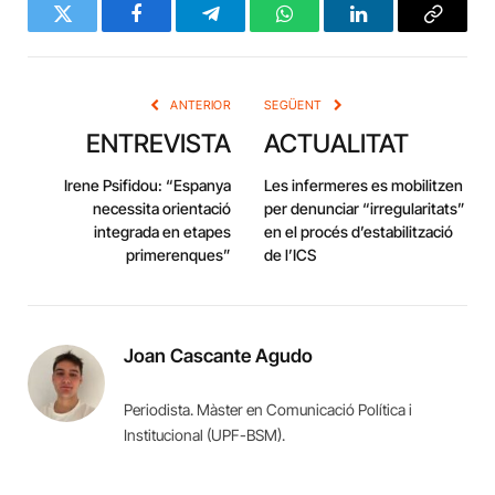
Twitter
Facebook
Telegram
WhatsApp
LinkedIn
Copy
Link
ANTERIOR
SEGÜENT
ENTREVISTA
ACTUALITAT
Irene Psifidou: “Espanya
Les infermeres es mobilitzen
necessita orientació
per denunciar “irregularitats”
integrada en etapes
en el procés d’estabilització
primerenques”
de l’ICS
Joan Cascante Agudo
Periodista. Màster en Comunicació Política i
Institucional (UPF-BSM).