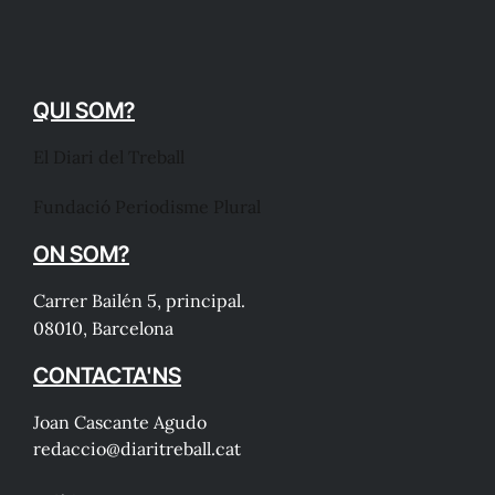
QUI SOM?
El Diari del Treball
Fundació Periodisme Plural
ON SOM?
Carrer Bailén 5, principal.
08010, Barcelona
CONTACTA'NS
Joan Cascante Agudo
redaccio@diaritreball.cat