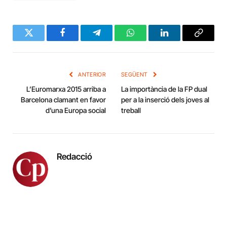
Twitter
Facebook
Telegram
WhatsApp
LinkedIn
Copy
Link
ANTERIOR
SEGÜENT
L’Euromarxa 2015 arriba a
La importància de la FP dual
Barcelona clamant en favor
per a la inserció dels joves al
d’una Europa social
treball
Redacció