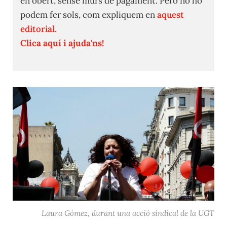
en obert, sense murs de pagament. Però no ho
podem fer sols, com expliquem en
aquest
editorial.
Clica aquí i ajuda'ns!
Laura Gómez, durant una acció sindical de la UGT