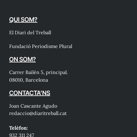
QUI SOM?
El Diari del Treball
Fundació Periodisme Plural
ON SOM?
Carrer Bailén 5, principal.
08010, Barcelona
CONTACTA'NS
Joan Cascante Agudo
redaccio@diaritreball.cat
Telèfon:
932 311 247