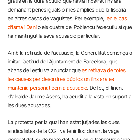
graus en la dura actitud que havia mostrat fins ara,
demanant penes iguals o més àmplies que la fiscalia
en altres casos de vaguistes. Per exemple,
en el cas
d’Isma i Dani
o els quatre del Poblenou l’executiu sí que
ha mantingut la seva acusació particular.
Amb la retirada de l’acusació, la Generalitat comença a
imitar l’actitud de l’Ajuntament de Barcelona, que
abans de l’estiu va anunciar que
es retirava de totes
les causes per desordres públics on fins ara es
mantenia personat com a acusació
. De fet, el tinent
d’alcalde Jaume Asens, ha acudit a la vista en suport a
les dues acusades.
La protesta per la qual han estat jutjades les dues
sindicalistes de la CGT va tenir lloc durant la vaga
general del 29 de març del 2012 en el transcurs d’una