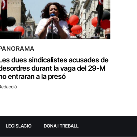
PANORAMA
Les dues sindicalistes acusades de
desordres durant la vaga del 29-M
no entraran a la presó
Redacció
LEGISLACIÓ
DONA I TREBALL