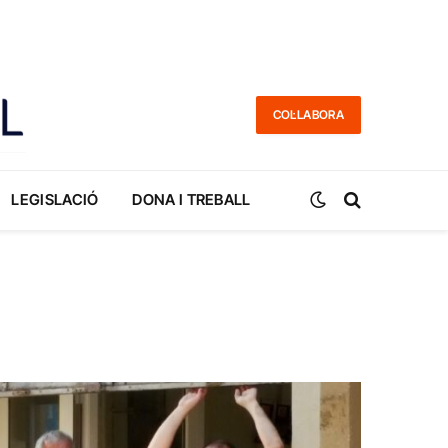
COL·LABORA
LEGISLACIÓ
DONA I TREBALL