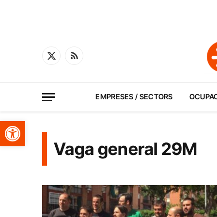
X
RSS
(Twitter)
EMPRESES / SECTORS
OCUPA
Obre la barra d'eines
Vaga general 29M