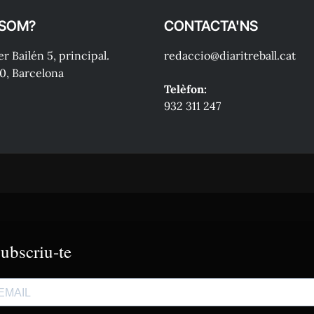
 SOM?
CONTACTA'NS
r Bailén 5, principal.
redaccio@diaritreball.cat
0, Barcelona
Telèfon:
932 311 247