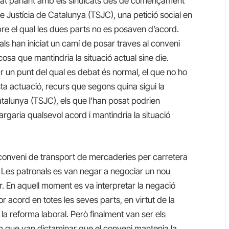
estat parlant amb els sindicats des de començament
de Justícia de Catalunya (TSJC), una petició social en
obre el qual les dues parts no es posaven d’acord.
ls han iniciat un camí de posar traves al conveni
cosa que mantindria la situació actual sine die.
ar un punt del qual es debat és normal, el que no ho
ta actuació, recurs que segons quina sigui la
atalunya (TSJC), els que l’han posat podrien
largaria qualsevol acord i mantindria la situació
el conveni de transport de mercaderies per carretera
. Les patronals es van negar a negociar un nou
r. En aquell moment es va interpretar la negació
or acord en totes les seves parts, en virtut de la
 la reforma laboral. Però finalment van ser els
em que van dictaminar que el conveni mantenia la