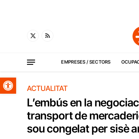
X
RSS
(Twitter)
EMPRESES / SECTORS
OCUPA
Obre la barra d'eines
ACTUALITAT
L’embús en la negociac
transport de mercaderi
sou congelat per sisè 