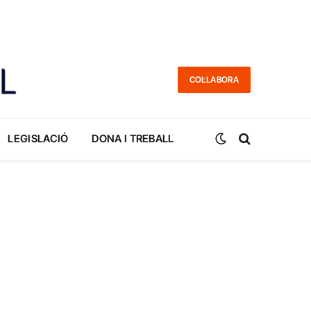
COL·LABORA
LEGISLACIÓ
DONA I TREBALL