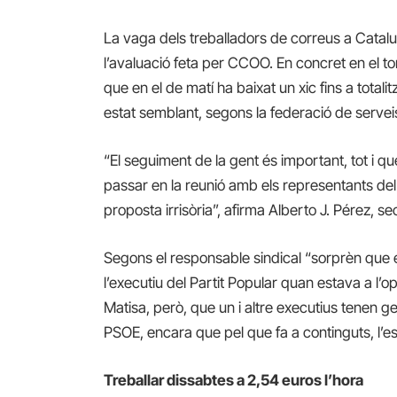
La vaga dels treballadors de correus a Catal
l’avaluació feta per CCOO. En concret en el tor
que en el de matí ha baixat un xic fins a totali
estat semblant, segons la federació de serveis
“El seguiment de la gent és important, tot i q
passar en la reunió amb els representants del 
proposta irrisòria”, afirma Alberto J. Pérez, 
Segons el responsable sindical “sorprèn que e
l’executiu del Partit Popular quan estava a l’o
Matisa, però, que un i altre executius tenen g
PSOE, encara que pel que fa a continguts, l’e
Treballar dissabtes a 2,54 euros l’hora