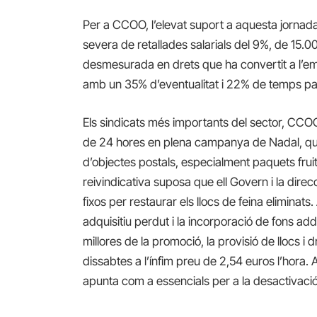
Per a CCOO, l’elevat suport a aquesta jornada 
severa de retallades salarials del 9%, de 15.000
desmesurada en drets que ha convertit a l’emp
amb un 35% d’eventualitat i 22% de temps par
Els sindicats més importants del sector, CCOO
de 24 hores en plena campanya de Nadal, qu
d’objectes postals, especialment paquets fruit
reivindicativa suposa que ell Govern i la direc
fixos per restaurar els llocs de feina elimina
adquisitiu perdut i la incorporació de fons add
millores de la promoció, la provisió de llocs i 
dissabtes a l’ínfim preu de 2,54 euros l’hora. 
apunta com a essencials per a la desactivació 