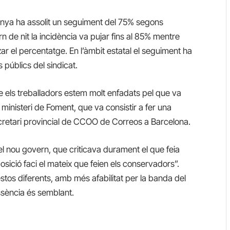
unya ha assolit un seguiment del 75% segons
n de nit la incidència va pujar fins al 85% mentre
tzar el percentatge. En l’àmbit estatal el seguiment ha
 públics del sindicat.
ue els treballadors estem molt enfadats pel que va
ministeri de Foment, que va consistir a fer una
secretari provincial de CCOO de Correos a Barcelona.
l nou govern, que criticava durament el que feia
posició faci el mateix que feien els conservadors”.
estos diferents, amb més afabilitat per la banda del
ssència és semblant.