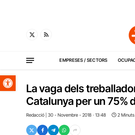
X
RSS
(Twitter)
EMPRESES / SECTORS
OCUPA
Obre la barra d'eines
La vaga dels treballado
Catalunya per un 75% d
Redacció
30 - Novembre - 2018 · 13:48
2 Minuts