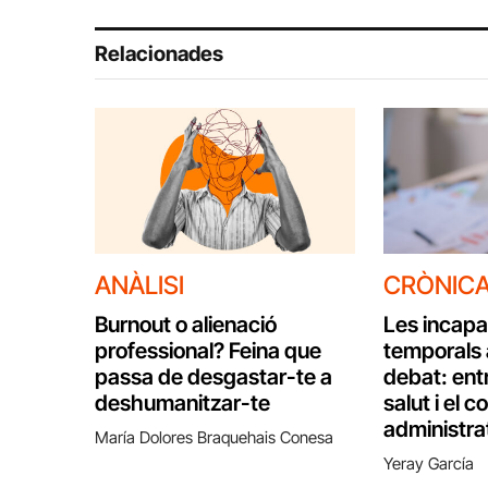
Relacionades
ANÀLISI
CRÒNIC
Burnout o alienació
Les incapa
professional? Feina que
temporals 
passa de desgastar-te a
debat: entr
deshumanitzar-te
salut i el c
administra
María Dolores Braquehais Conesa
Yeray García