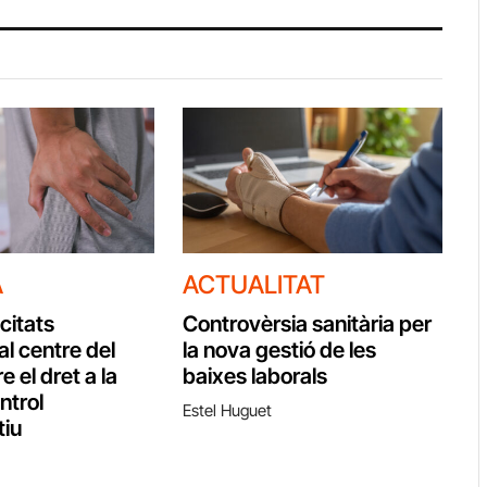
A
ACTUALITAT
citats
Controvèrsia sanitària per
al centre del
la nova gestió de les
e el dret a la
baixes laborals
ontrol
Estel Huguet
tiu