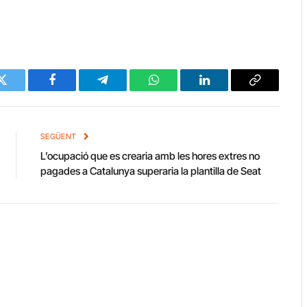
Twitter
Facebook
Telegram
WhatsApp
LinkedIn
Copy
Link
SEGÜENT
L’ocupació que es crearia amb les hores extres no
pagades a Catalunya superaria la plantilla de Seat