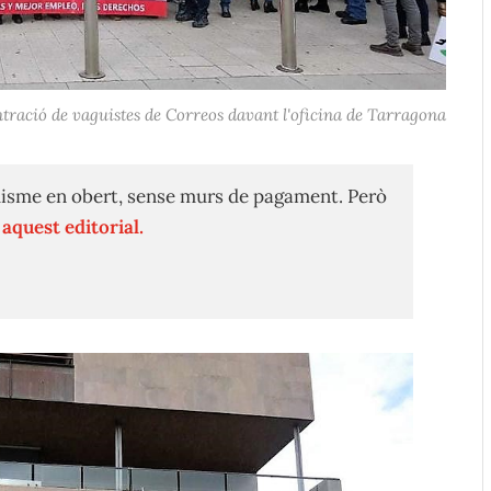
tració de vaguistes de Correos davant l'oficina de Tarragona
isme en obert, sense murs de pagament. Però
n
aquest editorial.