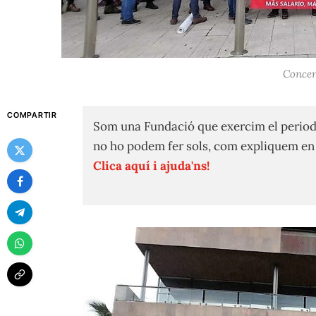
Concen
COMPARTIR
Som una Fundació que exercim el period
no ho podem fer sols, com expliquem e
Clica aquí i ajuda'ns!