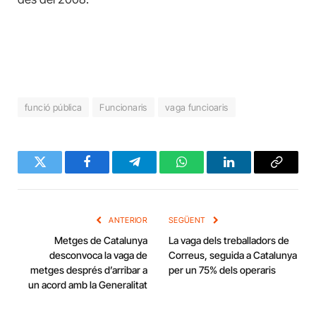
funció pública
Funcionaris
vaga funcioaris
Twitter
Facebook
Telegram
WhatsApp
LinkedIn
Copy
Link
ANTERIOR
SEGÜENT
Metges de Catalunya
La vaga dels treballadors de
desconvoca la vaga de
Correus, seguida a Catalunya
metges després d’arribar a
per un 75% dels operaris
un acord amb la Generalitat