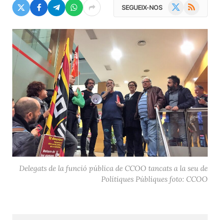
X
RSS
SEGUEIX-NOS
(Twitter)
Delegats de la funció pública de CCOO tancats a la seu de
Polítiques Públiques foto: CCOO