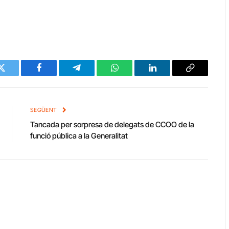
Twitter
Facebook
Telegram
WhatsApp
LinkedIn
Copy
Link
SEGÜENT
Tancada per sorpresa de delegats de CCOO de la
funció pública a la Generalitat