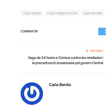
vaga metges
vaga metges primària
vaga primària
COMPARTIR
ANTERIOR
Vaga de 24 hores a Correus contra les retallades i
la precarització ocasionada pel govern Central
Carla Benito