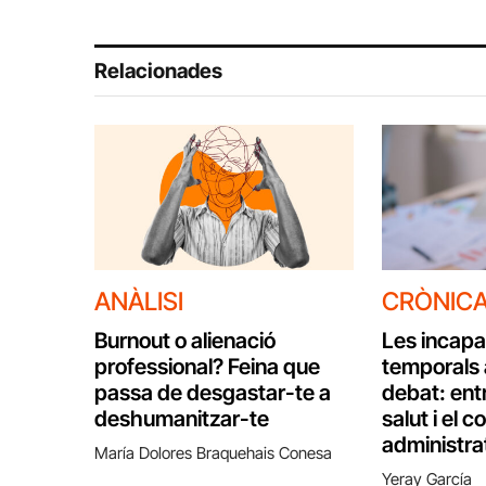
Relacionades
ANÀLISI
CRÒNIC
Burnout o alienació
Les incapa
professional? Feina que
temporals 
passa de desgastar-te a
debat: entr
deshumanitzar-te
salut i el c
administra
María Dolores Braquehais Conesa
Yeray García