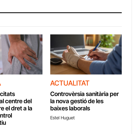
A
ACTUALITAT
citats
Controvèrsia sanitària per
al centre del
la nova gestió de les
e el dret a la
baixes laborals
ontrol
Estel Huguet
tiu