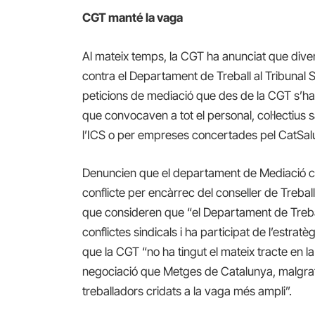
CGT manté la vaga
Al mateix temps, la CGT ha anunciat que di
contra el Departament de Treball al Tribunal 
peticions de mediació que des de la CGT s’han 
que convocaven a tot el personal, col·lectius sa
l’ICS o per empreses concertades pel CatSalu
Denuncien que el departament de Mediació cit
conflicte per encàrrec del conseller de Treba
que consideren que “el Departament de Trebal
conflictes sindicals i ha participat de l’estr
que la CGT “no ha tingut el mateix tracte en l
negociació que Metges de Catalunya, malgrat
treballadors cridats a la vaga més ampli”.