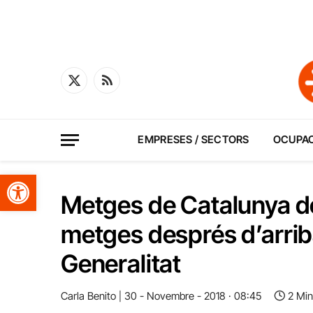
X
RSS
(Twitter)
EMPRESES / SECTORS
OCUPA
Obre la barra d'eines
Metges de Catalunya d
metges després d’arrib
Generalitat
Carla Benito
30 - Novembre - 2018 · 08:45
2 Min