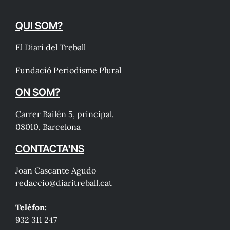
QUI SOM?
El Diari del Treball
Fundació Periodisme Plural
ON SOM?
Carrer Bailén 5, principal.
08010, Barcelona
CONTACTA'NS
Joan Cascante Agudo
redaccio@diaritreball.cat
Telèfon:
932 311 247