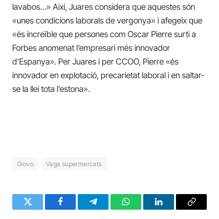
lavabos…» Així, Juares considera que aquestes són
«unes condicions laborals de vergonya» i afegeix que
«és increïble que persones com Oscar Pierre surti a
Forbes anomenat l’empresari més innovador
d’Espanya». Per Juares i per CCOO, Pierre «és
innovador en explotació, precarietat laboral i en saltar-
se la llei tota l’estona».
Glovo
Vaga supermercats
Twitter
Facebook
Telegram
WhatsApp
LinkedIn
Copy