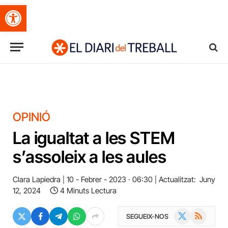
Obre la barra d'eines
OPINIÓ
La igualtat a les STEM
s’assoleix a les aules
Clara Lapiedra
10 - Febrer - 2023 · 06:30
Actualitzat:
Juny
12, 2024
4 Minuts Lectura
X
RSS
SEGUEIX-NOS
(Twitter)