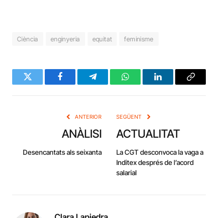
Ciència
enginyeria
equitat
feminisme
Twitter
Facebook
Telegram
WhatsApp
LinkedIn
Copy
Link
ANTERIOR
SEGÜENT
ANÀLISI
ACTUALITAT
Desencantats als seixanta
La CGT desconvoca la vaga a
Inditex després de l’acord
salarial
Clara Lapiedra