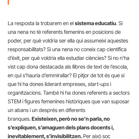
La resposta la trobarem en el
sistema educatiu
. Si
una nena no té referents femenins en posicions de
poder, per què voldria ser ella qui assumeixi aquestes
responsabilitats? Si una nena no coneix cap científica
d’èxit, per què voldria ella estudiar ciències? Si no n’ha
vist cap dona destacada als llibres de text de l’escola,
en qui s’hauria d’emmirallar? El pitjor de tot és que sí
que hi ha dones liderant empreses,
start-ups
i
organitzacions. També hi ha dones referents a sectors
STEM i figures femenines històriques que van suposar
un abans i un després en diferents
branques.
Existeixen, però no se’n parla, no
s’expliquen, s’amaguen dels plans docents i,
inevitablement, s’invisibilitzen.
Per això soc