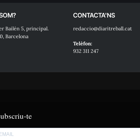
 SOM?
CONTACTA'NS
r Bailén 5, principal.
redaccio@diaritreball.cat
0, Barcelona
Telèfon:
932 311 247