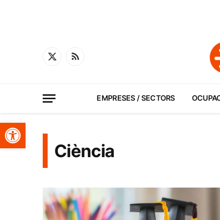
X
RSS
(Twitter)
EMPRESES / SECTORS
OCUPA
Obre la barra d'eines
Ciència