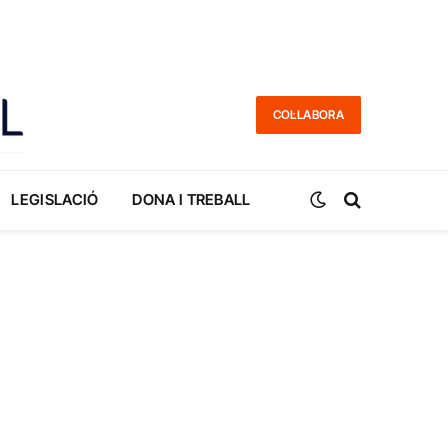
COL·LABORA
LEGISLACIÓ
DONA I TREBALL