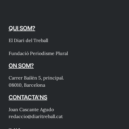
QUI SOM?
El Diari del Treball
Fundació Periodisme Plural
ON SOM?
Carrer Bailén 5, principal.
08010, Barcelona
CONTACTA'NS
Joan Cascante Agudo
redaccio@diaritreball.cat