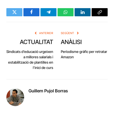
Twitter
Facebook
Telegram
WhatsApp
LinkedIn
Copy
Link
ANTERIOR
SEGÜENT
ACTUALITAT
ANÀLISI
Sindicats d’educació urgeixen
Periodisme gràfic per retratar
a millores salarials i
Amazon
estabilització de plantilles en
l’inici de curs
Guillem Pujol Borras