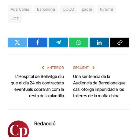
Ada Colau
Barcelona
CCOO
pacte
turisme
UGT
Twitter
Facebook
Telegram
WhatsApp
LinkedIn
Copy
Link
ANTERIOR
SEGÜENT
L’Hospital de Bellvitge diu
Una sentencia de la
que el dia 24 els contractats
Audiencia de Barcelona que
eventuals cobraran com la
casi otorga impunidad a los
resta de la plantilla
talleres de la mafia china
Redacció