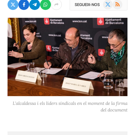
X
RSS
SEGUEIX-NOS
(Twitter)
L'alcaldessa i els liders sindicals en el moment de la firma
del document